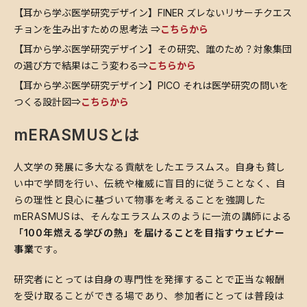
【耳から学ぶ医学研究デザイン】FINER ズレないリサーチクエス
チョンを生み出すための思考法 ⇒
こちらから
【耳から学ぶ医学研究デザイン】その研究、誰のため？対象集団
の選び方で結果はこう変わる⇒
こちらから
【耳から学ぶ医学研究デザイン】PICO それは医学研究の問いを
つくる設計図⇒
こちらから
mERASMUSとは
人文学の発展に多大なる貢献をしたエラスムス。自身も貧し
い中で学問を行い、伝統や権威に盲目的に従うことなく、自
らの理性と良心に基づいて物事を考えることを強調した
mERASMUSは、そんなエラスムスのように一流の講師による
「100年燃える学びの熱」を届けることを目指すウェビナー
事業
です。
研究者にとっては自身の専門性を発揮することで正当な報酬
を受け取ることができる場であり、参加者にとっては普段は