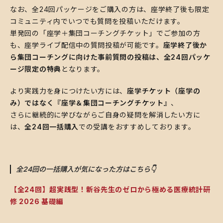
​なお、全24回パッケージをご購入の方は、座学終了後も限定
コミュニティ内でいつでも質問を投稿いただけます。
単発回の「座学＋集団コーチングチケット」でご参加の方
も、座学ライブ配信中の質問投稿が可能です。
座学終了後か
ら集団コーチングに向けた事前質問の投稿は、全24回パッケ
ージ限定の特典
となります。
​より実践力を身につけたい方には、
座学チケット（座学の
み）ではなく『座学＆集団コーチングチケット』
、
さらに継続的に学びながらご自身の疑問を解消したい方に
は、
全24回一括購入
での受講をおすすめしております。
全24回の一括購入が気になった方はこちら👇
【全24回】超実践型！新谷先生のゼロから極める医療統計研
修 2026 基礎編