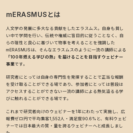
mERASMUSとは
人文学の発展に多大なる貢献をしたエラスムス。自身も貧し
い中で学問を行い、伝統や権威に盲目的に従うことなく、自
らの理性と良心に基づいて物事を考えることを強調した
mERASMUSは、そんなエラスムスのように一流の講師による
「100年燃える学びの熱」を届けることを目指すウェビナー
事業
です。
研究者にとっては自身の専門性を発揮することで正当な報酬
を受け取ることができる場であり、参加者にとっては普段は
アクセスすることができない一流の講師による熱気溢るる学
びに触れることができる場です。
これまで研究者向けのウェビナーを1年にわたって実施し、広
報費ゼロ円で平均集客1,552人・満足度90.6%と、有料ウェビ
ナーでは日本最大の質・量を誇るウェビナーへと成長しまし
た。