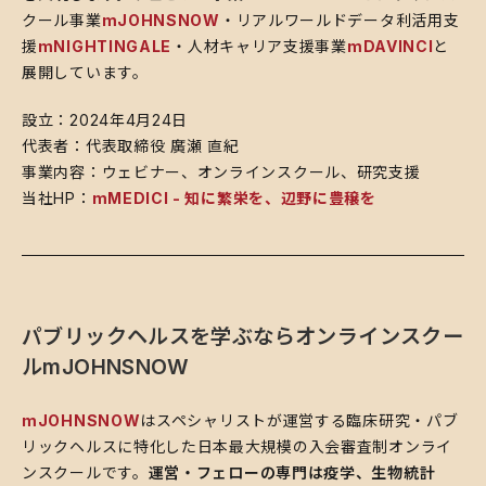
クール事業
mJOHNSNOW
・リアルワールドデータ利活用支
援
mNIGHTINGALE
・人材キャリア支援事業
mDAVINCI
と
展開しています。
設立：2024年4月24日
代表者：代表取締役 廣瀬 直紀
事業内容：ウェビナー、オンラインスクール、研究支援
当社HP：
mMEDICI - 知に繁栄を、辺野に豊穣を
パブリックヘルスを学ぶならオンラインスクー
ルmJOHNSNOW
mJOHNSNOW
はスペシャリストが運営する臨床研究・パブ
リックヘルスに特化した日本最大規模の入会審査制オンライ
ンスクールです。
運営・フェローの専門は疫学、生物統計