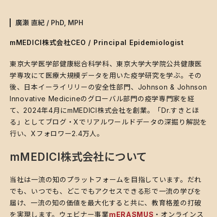
廣瀬 直紀 / PhD, MPH
mMEDICI株式会社CEO / Principal Epidemiologist
東京大学医学部健康総合科学科、東京大学大学院公共健康医
学専攻にて医療大規模データを用いた疫学研究を学ぶ。その
後、日本イーライリリーの安全性部門、Johnson & Johnson
Innovative Medicineのグローバル部門の疫学専門家を経
て、2024年4月にmMEDICI株式会社を創業。「Dr.すきとほ
る」としてブログ・Xでリアルワールドデータの深掘り解説を
行い、Xフォロワー2.4万人。
mMEDICI株式会社について
当社は一流の知のプラットフォームを目指しています。だれ
でも、いつでも、どこでもアクセスできる形で一流の学びを
届け、一流の知の価値を最大化すると共に、教育格差の打破
を実現します。ウェビナー事業
mERASMUS
・オンラインス