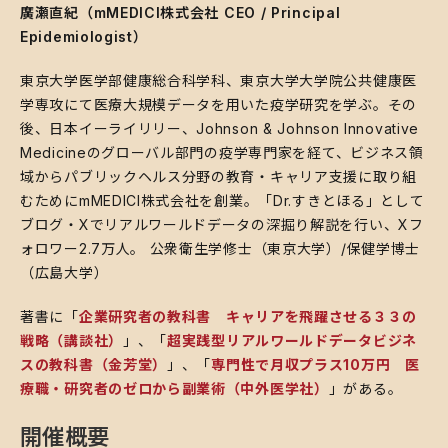
廣瀬直紀（mMEDICI株式会社 CEO / Principal
Epidemiologist）
​東京大学医学部健康総合科学科、東京大学大学院公共健康医
学専攻にて医療大規模データを用いた疫学研究を学ぶ。その
後、日本イーライリリー、Johnson & Johnson Innovative
Medicineのグローバル部門の疫学専門家を経て、ビジネス領
域からパブリックヘルス分野の教育・キャリア支援に取り組
むためにmMEDICI株式会社を創業。「Dr.すきとほる」として
ブログ・Xでリアルワールドデータの深掘り解説を行い、Xフ
ォロワー2.7万人。 公衆衛生学修士（東京大学）/保健学博士
（広島大学）
​著書に「
企業研究者の教科書 キャリアを飛躍させる３３の
戦略（講談社）
」、「
超実践型リアルワールドデータビジネ
スの教科書（金芳堂）
」、「
専門性で月収プラス10万円 医
療職・研究者のゼロから副業術（中外医学社）
」がある。
開催概要