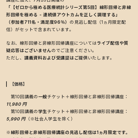
「【ゼロから極める医療統計シリーズ第5回】線形回帰と非線
形回帰を極める - 連続値アウトカムを正しく調理する」
（参加者711名・満足度96％）
の見逃し配信（1ヵ月限定配
信）がセットで含まれています。
​なお、線形回帰と非線形回帰講座については
ライブ配信や質
疑応答はございません
のでご注意ください。
ただし、
講義資料および受講証はご提供
いたします。
​​【価格】
第10回講義の
一般
チケット＋線形回帰と非線形回帰講座：
11,980 円
第10回講義の
学生
チケット＋線形回帰と非線形回帰講座：
5,990 円
（※社会人学生を除く）
※線形回帰と非線形回帰講座の見逃し配信は1ヵ月限定です。