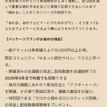
手法を使うのかという原理原則から深く理解し、全12回を通
して重要な統計手法を丸ごと実践で応用できるレベルまで
「極める」ことがこのシリーズの目的です。
​「あの日、あのウェビナーにでたおかげで」、そう言っても
らえるウェビナーになるよう腕によりをかけてつくります。
【パッケージプランがお勧めの理由】
​一般チケットは単発購入より10,000円以上お得。
​限定コミュニティ「ゆるっと統計サロン」でさらに学べ
る。
・開催済みの全講義の見逃し配信動画を全講座終了の
2026年4月まで何度でも
視聴できる
・毎月の講義にあわせて新谷先生と「アフタートーク」
を開催、その場で質疑応答や、講義の裏話をお届け。
・特別回である「ゼロから極めるロジスティック回帰」
の見逃し配信動画視聴権をプレゼント。