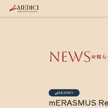
NEWS
お知ら
mERASMUS R