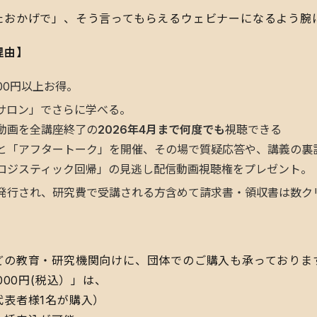
でたおかげで」、そう言ってもらえるウェビナーになるよう腕
理由】
000円以上お得。
計サロン」でさらに学べる。
動画を全講座終了の
2026年4月まで何度でも
視聴できる
と「アフタートーク」を開催、その場で質疑応答や、講義の裏
ロジスティック回帰」の見逃し配信動画視聴権をプレゼント。
が発行され、研究費で受講される方含めて請求書・領収書は数ク
の教育・研究機関向けに、団体でのご購入も承っております
000円(税込）」は、
代表者様1名が購入）