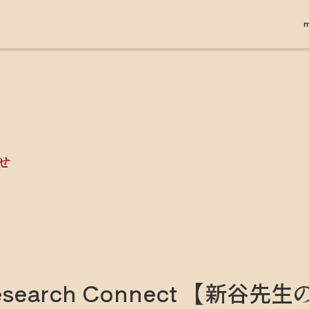
せ
esearch Connect 【新谷