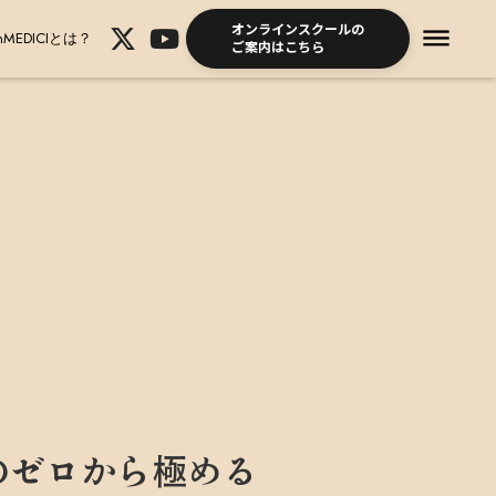
オンラインスクールの
dehaze
mMEDICIとは？
ご案内はこちら
先生のゼロから極める