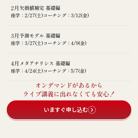
③ Repeated Measured ANOVA
⑦ 時間依存性カプランマイヤー曲線
⑨ 多変量解析における症例数計算
2月
講義概要
欠損値補完 基礎編
④ Analysis of Covariance （ANCOVA)
⑧ 時間依存性Cox比例ハザード回帰
① 単群試験、並行群間比較試験、
座学：2/27(土)
コーチング：3/12(金)
⑤ 固定効果モデル
⑨ 時間で変わる曝露とエンドポイント
② 無作為化とは
⑥ 混合効果 （Mixed Effect） Model
③ 解析集団、FAS、ITT、PPS、Estimand
⑦ サマリー法
3月
講義概要
予測モデル 基礎編
④ 背景表にP値を入れない
⑧ 一般化線形混合モデル
① データが欠損するとどうなるか
座学：3/27(土)
コーチング：4/9(金)
⑤ 背景因子の調整
② 欠損の種類
⑥ ANCOVA
③ 欠損値補完法
⑦ 無作為化後の交絡
4月
講義概要
メタアナリシス 基礎編
④ 平均値による補完法など従来の補完法
⑧ 治療クロスオーバー
① ICUせん妄診断ツール開発
座学：4/24(土)
コーチング：5/7(金)
⑤ 多重補完法、Multiple Imputation（コンセプ
⑨ ゲートキーピング法 （多重性の問題、有意水準
② 新たな診断手法の妥当性の評価
トのみ）
の分配と階層法）
オンデマンドがあるから
③ 再現性、一致率、カッパの相関
⑥ Last Observation Carried Forward 法
⑩ 中間解析
講義概要
④ 基準妥当性、感度・特異度・ROCカーブ
ライブ講義に出れなくても安心！
⑪ がん第3相試験におけるプライマリエンドポイン
①システマティックレビュー
⑤ ベイズ統計
ト、OS、PFSの評価
②ネットワークメタアナリシス
⑥ ROCとユーデンIndexの落とし穴
いますぐ申し込む
⑫ 主要評価項目の選び方
③MAIC
⑦ キャリブレーション
⑬ 優越性、非劣性、同等性 QOLを用いた混合効果
⑧ 予測モデルのヴァリデーション
モデル
⑨ 追加的有用性の評価 NRI・IDI
⑭ QOL重みづけ指標、QALY, Qtwist