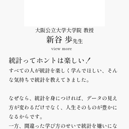
大阪公立大学大学院 教授
新谷 歩
先生
view more
統計ってホントは楽しい！
2000年に米国エール大学で生物統計学の博士号を取得後、テ
ネシー州ヴァンダ―ビルト大学で講師准教授を経て、2013年
すべての人が統計を楽しく学んでほしい、そん
より大阪大学医学部臨床統計疫学寄附講座教授。2016年より
な気持ちで統計を教えてきました。
現職。ヴァンダービルト在籍中は医師研究者の育成を目的と
した臨床研究修士コースで10年以上150人に及ぶ医師サイエ
なぜなら、統計を身につければ、データの見え
ンティストの育成に携わる。
方が変わるだけでなく、人生そのものが豊かに
著書に「今日から使える医療統計（医学書院）」「みんなの
医療統計（講談社）」「あなたの臨床研究応援します（羊土
なるからです。
社）」がある。日本REDCapコンソーシアム代表。 2022年9
一方、間違った学び方のせいで統計を嫌いにな