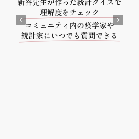
新谷先生が作った統計クイズで
理解度をチェック
keyboard_arrow_left
keyboard_arrow_right
コミュニティ内の疫学家や
統計家にいつでも質問できる