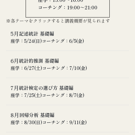
コーチング：19:00～21:00
※各テーマをクリックすると講義概要が見られます
5月
記述統計 基礎編
座学：5/24(日)
コーチング：6/5(金)
6月
講義概要
統計的推測 基礎編
① データセットの作り方
座学：6/27(土)
コーチング：7/10(金)
② 平均と標準偏差
③ 中央値と四分位範囲
7月
講義概要
統計検定の選び方 基礎編
④ Z値、偏差値
① 帰無仮説
座学：7/25(土)
コーチング：8/7(金)
⑤ 幾何平均と対数変換
② 片側検定と両側検定
⑥ 検査の正常値の決め方
③ P値
8月
講義概要
回帰分析 基礎編
④ 信頼区間
① 検定の選び方
座学：8/30(日)
コーチング：9/11(金)
⑤ 標準誤差
② T検定
⑥ 中心極限定理