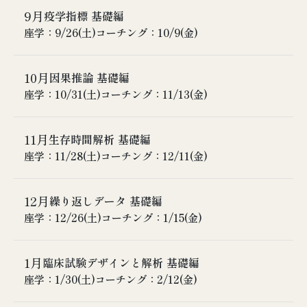
③ マンホイットニーU検定
⑦ 非劣性、同等性
9月
講義概要
疫学指標 基礎編
④ 対応のあるT検定
① ピアソン、スピアマンの相関
座学：9/26(土)
コーチング：10/9(金)
⑤ Wilcoxon符号付順位和検定
② 線形回帰の基本
⑥ 分散分析（多重性の問題）
③ 線形回帰でStudentのT検定を行う
⑦ クルスカルワリス検定
10月
講義概要
因果推論 基礎編
④ 線形回帰で１元配置分散分析を行う
⑧ 症例数計算
① イベントリスクについて
座学：10/31(土)
コーチング：11/13(金)
⑤ 線形回帰で2元配置分散分析を行う
② 発生率と蔓延率
③ リスク比とレート比
11月
講義概要
生存時間解析 基礎編
④ リスク比とリスク差
① 因果推論における交絡とは
座学：11/28(土)
コーチング：12/11(金)
⑤ リスク差とNNT（治療必要数）
② 交絡の調整 （無作為化、限定、層別、マッチン
⑥ リスク比とオッズ比
グ、重み）
⑦ 2値ロジスティック回帰
12月
講義概要
繰り返しデータ 基礎編
③ 多変量解析
⑧ 順序ロジスティック回帰
① リスクとレートのレビュー
座学：12/26(土)
コーチング：1/15(金)
④ 多変量解析に入れる説明変数の選び方
② カプランマイヤー曲線
⑤ 線形回帰における交絡とインターアクション
③ Cox比例ハザード回帰
⑥ ロジスティック回帰における交絡とインターアク
1月
講義概要
臨床試験デザインと解析 基礎編
④ 比例ハザード性とは
ション
① 独立の比較と対応のあるデータの比較
座学：1/30(土)
コーチング：2/12(金)
⑤ 複合エンドポイント
⑦ 傾向スコアマッチング
② ウィルコクソン符号付順位和検定
⑥ 競合リスク
⑧ 傾向スコア逆数重み法