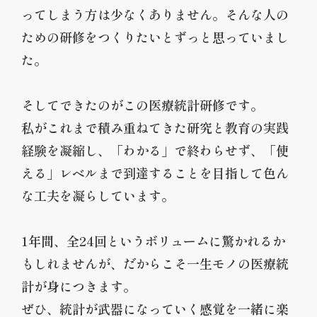
月にスタンフォード大学が発表した「世界で最も影響力のあ
ってしまう方は少なくありません。そんな人の
る研究者トップ2%」に生涯区分・単年区分両方で選出され
ための研修をつくりたいとずっと思っていまし
た。YouTubeでも医療統計に関する動画を多数配信し登録者
た。
は1万5千人以上。
そしてできたのがこの医療統計研修です。
私がこれまで積み重ねてきた研究と教育の実践
経験を凝縮し、「わかる」で終わらせず、「使
える」レベルまで到達することを目指して色ん
な工夫を凝らしています。
1年間、全24回というボリュームに驚かれるか
もしれませんが、だからこそ一生モノの医療統
計が身につきます。
ぜひ、統計が武器になっていく感覚を一緒に楽