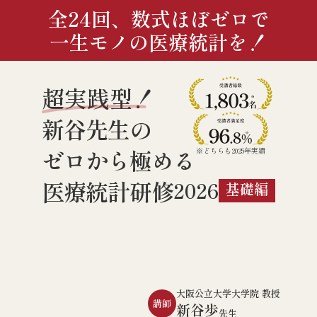
全24回、数式ほぼゼロで
一生モノの医療統計を！
超実践型！
新谷先生の
ゼロから極める
※どちらも2025年実績
医療統計研修
2026
基礎編
大阪公立大学大学院 教授
講師
新谷歩
先生