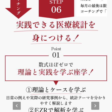
実践できる医療統計を
身につける！
Point
01
数式ほぼゼロで
理論と実践を学ぶ座学！
①理論とケースを学ぶ
日常の例えや実際の研究事例から、統計テーマを分かり
やすく解説します
keyboard_arrow_left
keyboard_arrow_right
②EZRで解析を学ぶ