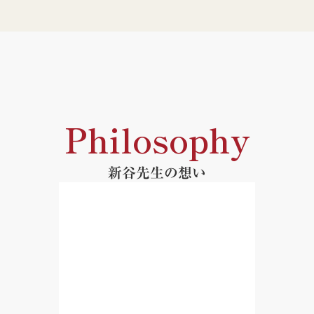
⑮ サブグループ解析と、個別化医療
⑯ クロスオーバーデザイン
⑰ ファクトリアルデザイン
⑱ ラテンスクエアデザイン
⑲ 臨床試験におけるベイズ法
⑳ プラグマティックRCT
㉑ RCTにおける症例数計算
Philosophy
新谷先生の想い