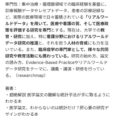
専門性：集中治療・循環器領域での臨床経験を基盤に、
診療報酬データやレセプトデータ、患者の診療記録な
ど、実際の医療現場で日々蓄積されている
「リアルワー
ルドデータ」を用いて、医療や看護の質、そして医療政
策を評価する研究を専門
とする。現在は、大学での
教
育・研究
に加え、特に
看護分野におけるリアルワールド
データ研究の推進
と、それを担う
人材の育成
にも力を注
いでいる。また、
臨床疫学の専門家として、様々な共同
研究や教育活動にも携わっている。
研究の始め方、論文
の読み方、Evidence-Based Practiceやリアルワールド
データ研究をテーマに、講義・講演・研修を行ってい
る。（
researchmap
）
著書：
・
超絶解説 医学論文の難解な統計手法が手に取るように
わかる本
・
医学論文、わからないのは統計だけ？肝心要の研究デ
ザインがわかる本