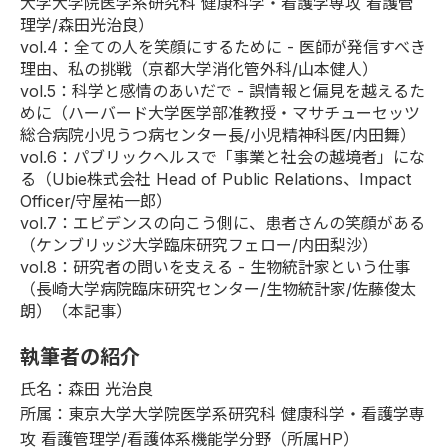
大学大学院医学系研究科 健康科学・看護学専攻 看護管
理学/森田光治良）
vol.4
：全ての人を笑顔にするために - 医師が発信すべき
理由、私の挑戦（京都大学消化管外科/山本健人）
vol.5
：科学と感情のあいだで - 誤情報と偏見を越えるた
めに（ハーバード大学医学部准教授・マサチューセッツ
総合病院小児うつ病センター長/小児精神科医/内田舞）
vol.6
：パブリックヘルスで「事業と社会の越境者」にな
る（Ubie株式会社 Head of Public Relations、Impact
Officer/守屋祐一郎）
vol.7
：エビデンスの向こう側に、患者さんの笑顔がある
（ケンブリッジ大学臨床研究フェロー/内田梨沙）
vol.8
：研究者の問いを支える - 生物統計家という仕事
（長崎大学病院臨床研究センター/生物統計家/佐藤俊太
朗）（本記事）
執筆者の紹介
氏名：森田 光治良
所属：東京大学大学院医学系研究科 健康科学・看護学専
攻 看護管理学/看護体系機能学分野（
所属HP
）