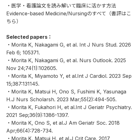
・
医学・看護論文を読み解いて臨床に活かす方法
Evidence-based Medicine/Nursingのすべて
（
書評はこ
ちら
）
Selected papers：
・
Morita K, Nakagami G, et al. Int J Nurs Stud. 2026
Feb 6; 105371.
・
Morita K, Nakagami G, et al. Nurs Outlook. 2025
Nov 24;74(1):102605.
・
Morita K, Miyamoto Y, et al.Int J Cardiol. 2023 Sep
15;387:131145.
・
Morita K, Matsui H, Ono S, Fushimi K, Yasunaga
H.J Nurs Scholarsh. 2023 Mar;55(2):494-505.
・
Morita K, Fukahori H, et al.Int J Geriatr Psychiatry.
2021 Sep;36(9):1386-1397.
・
Morita K, Ono S, et al.J Am Geriatr Soc. 2018
Apr;66(4):728-734.
・
Morita K, Matsui H, et al.J Crit Care. 2017