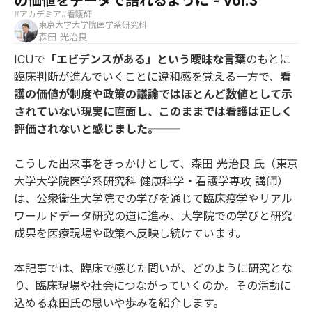
の価値をデータで語れるように - vol.3
#アカデミア
#看護師
東京大学大学院医学系研究科
森田 光治良
ICUで
「エビデンスがある」という曖昧な言葉
のもとに
臨床判断が進んでいくことに違和感を覚える一方で、
看
護の価値が制度や政策の議論ではほとんど数値として示
されていない現実に直面し、このままでは看護は正しく
評価されないと感じました―――。
こうした出来事をきっかけとして、森田 光治良 氏（東京
大学大学院医学系研究科 健康科学・看護学専攻 講師）
は、公衆衛生大学院での学びを通じて臨床疫学やリアル
ワールドデータ研究の道に進み、大学院での学びと研究
成果を医療現場や政策へ反映し続けています。
本記事では、臨床で感じた問いが、どのように研究とな
り、臨床現場や社会につながっていくのか。その活動に
込める森田氏の思いや歩みを紹介します。