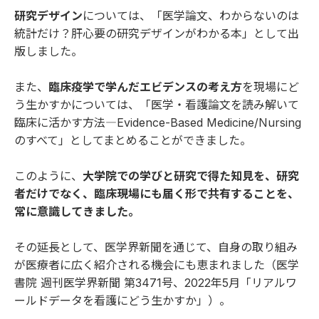
研究デザイン
については、「
医学論文、わからないのは
統計だけ？肝心要の研究デザインがわかる本
」として出
版しました。
また、
臨床疫学で学んだエビデンスの考え方
を現場にど
う生かすかについては、「
医学・看護論文を読み解いて
臨床に活かす方法―Evidence-Based Medicine/Nursing
のすべて
」としてまとめることができました。
このように、
大学院での学びと研究で得た知見を、研究
者だけでなく、臨床現場にも届く形で共有することを、
常に意識してきました。
その延長として、医学界新聞を通じて、自身の取り組み
が医療者に広く紹介される機会にも恵まれました（
医学
書院 週刊医学界新聞 第3471号、2022年5月「リアルワ
ールドデータを看護にどう生かすか」
）。