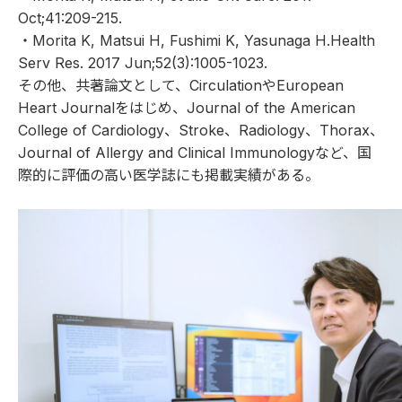
Oct;41:209-215.
・
Morita K, Matsui H, Fushimi K, Yasunaga H.Health
Serv Res. 2017 Jun;52(3):1005-1023.
その他、共著論文として、CirculationやEuropean
Heart Journalをはじめ、Journal of the American
College of Cardiology、Stroke、Radiology、Thorax、
Journal of Allergy and Clinical Immunologyなど、
国
際的に評価の高い医学誌にも掲載実績がある。