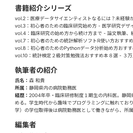
書籍紹介シリーズ
vol.2
：医療データサイエンティストなるには？未経験
vol.3
：初心者のための臨床研究始め方 - 医学研究デザ
vol.4
：臨床研究の始め方から続け方まで - 論文執筆
vol.7
：初心者のための統計解析ソフトR使い方おすす
vol.8
：初心者のためのPythonデータ分析始め方おす
vol.10
：統計検定２級対策勉強法おすすめ本８選 - ３
執筆者の紹介
氏名：
森 和貴
所属：
静岡県内の病院勤務医
経歴：
2004年卒・臨床研修制度１期生の内科医。静
める。学生時代から趣味でプログラミングに触れており
学）の学位取得後は病院勤務医として働きながら、所
編集者