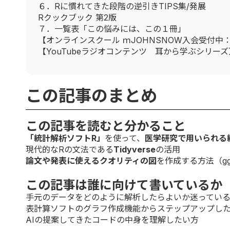
６．Rに慣れてきた段階の逆引きTIPS集/発展
Rクックブック 第2版
７．一覧表「この悩みには、この１冊」
【オンラインスクール ｍJOHNSNOW入会受付中
【YouTubeラジオコンテンツ 耳から学ぶシリーズ
この記事のまとめ
この記事を読むと分かること
「統計解析ソフトR」
を使って、
医学研究で用いられる
現代的なRの文法である
Tidyverse
の活用
論文や発表に使えるクオリティの図
を作成する方法（ggp
この記事は誰に向けて書いているか
手元のデータをどのように解析したらよいか迷ってい
表計算ソフトのグラフ作成機能からステップアップし
AIの提案してきたコードの中身を理解したい方