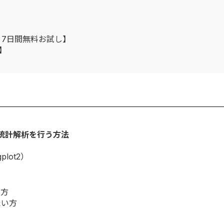
：7日間無料お試し】
】
統計解析を行う方法
lot2）
る方
たい方