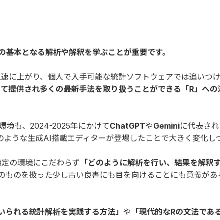
」の基本となる解析や解釈を学ぶことが重要です。
急速に上がり、個人で入手可能な統計ソフトウェアでは追いつ
て提供され多くの最新手法を取り扱うことができる「R」への
も、2024-2025年にかけて
ChatGPT
や
Gemini
に代表され
のような生成AI搭載エディターが登場したことで大きく変化し
特定の環境にこだわらず
「どのように解析を行い、結果を解釈
のものを扱った少し古い良書にも目を向けることにも意義があ
いられる統計解析を実践する方法」
や
「現代的なRの文法であるT