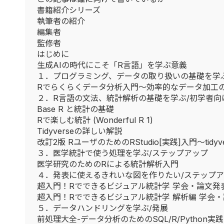
書籍紹介シリーズ
執筆者の紹介
編集者
監修者
はじめに
生成AIの時代にこそ「R言語」を学ぶ意義
１．プログラミング、データの取り扱いの基礎を学
Rでらくらくデータ分析入門～効率的なデータ加工
２．R言語の文法、統計解析の基礎を学ぶ/初学者向
Base R と統計の基礎
Rで楽しむ統計 (Wonderful R 1)
Tidyverseの詳しい解説
改訂2版 RユーザのためのRStudio[実践]入門〜ti
３．医学統計で使う処理を学ぶ/ステップアップ
医学研究のためのRによる統計解析入門
４．発表に使えるきれいな図を作りたい/ステップ
超入門！Rでできるビジュアル統計学 学会・論文発
超入門！Rでできるビジュアル統計学 解析編 学会
５．データハンドリングを学ぶ/発展
前処理大全-データ分析のためのSQL/R/Python実