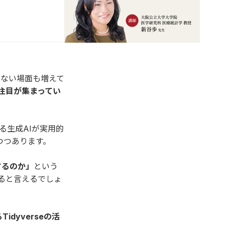
けない場面も増えて
注目が集まってい
る生成AIが実用的
つつあります。
するのか」
という
ると言えるでしょ
idyverseの活