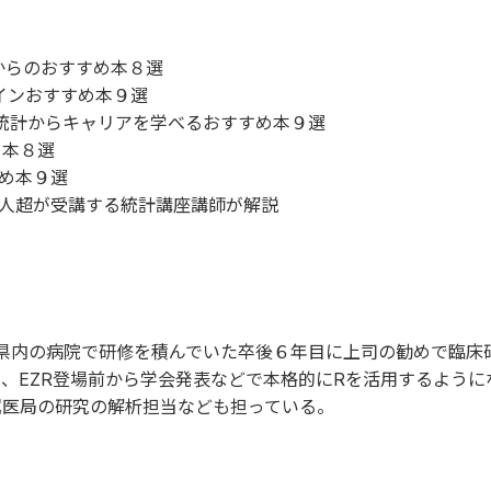
からのおすすめ本８選
インおすすめ本９選
、統計からキャリアを学べるおすすめ本９選
め本８選
すめ本９選
万人超が受講する統計講座講師が解説
岡県内の病院で研修を積んでいた卒後６年目に上司の勧めで臨床
、EZR登場前から学会発表などで本格的にRを活用するように
属医局の研究の解析担当なども担っている。