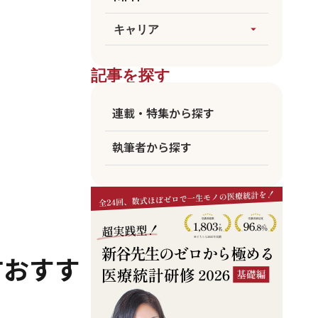
論文執筆
生成AI
すべてを見る
キャリア
arrow_drop_up
医療統計
臨床
海外大MPH
すべてを見る
ビジネス
記事を探す
国公立MPH
医師
東大MPH
看護師
連載・特集から探す
京大MPH
リハビリ
執筆者から探す
コメディカル
アカデミア
企業職員
方おすす