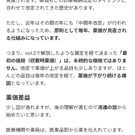
見直されます。薬価もこの診療報酬改定のタイミングに
合わせて改定されてきた歴史があります。
ただし、近年はその間の年にも「中間年改定」が行われ
るようになったため、
原則として毎年、薬価が見直され
る仕組みになっています。
つまり、
vol.2
で解説したような算定を経て決まった
「最
初の値段（収載時薬価）」は、永続的な価格ではありま
せん
。改定で薬価が上がる品目も少しありますが、ほと
んどの品目は毎年の改定を経て、
薬価が下がり続ける構
図
となっています。
薬価差益
少し話が逸れますが、後の理解が進むので
流通の話
から
始めたいと思います。
医療機関や薬局は、医薬品卸から薬を仕入れています。