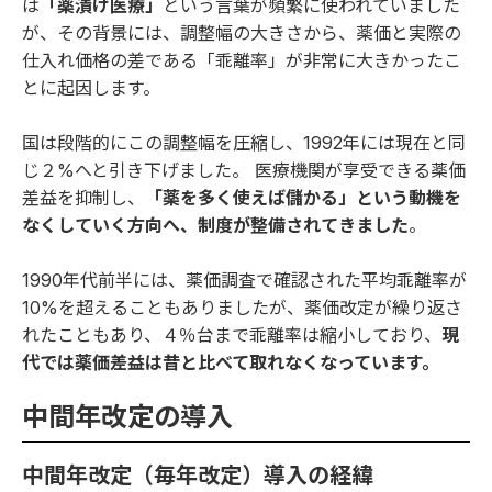
は
「薬漬け医療」
という言葉が頻繁に使われていました
が、その背景には、調整幅の大きさから、薬価と実際の
仕入れ価格の差である「乖離率」が非常に大きかったこ
とに起因します。
国は段階的にこの調整幅を圧縮し、1992年には現在と同
じ２%へと引き下げました。 医療機関が享受できる薬価
差益を抑制し、
「薬を多く使えば儲かる」という動機を
なくしていく方向へ、制度が整備されてきました
。
1990年代前半には、薬価調査で確認された平均乖離率が
10%を超えることもありましたが、薬価改定が繰り返さ
れたこともあり、４％台まで乖離率は縮小しており、
現
代では薬価差益は昔と比べて取れなくなっています。
中間年改定の導入
中間年改定（毎年改定）導入の経緯