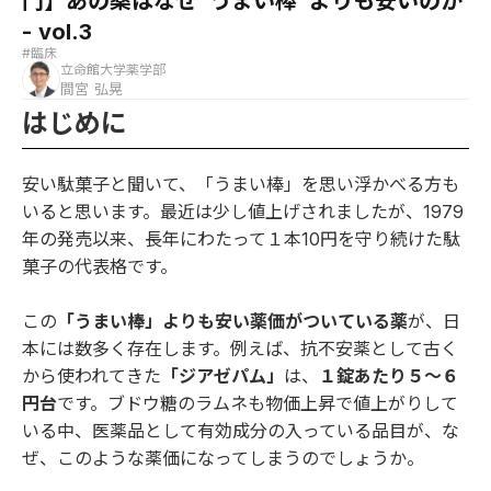
門】あの薬はなぜ"うまい棒"よりも安いのか
- vol.3
#臨床
立命館大学薬学部
間宮 弘晃
はじめに
安い駄菓子と聞いて、「うまい棒」を思い浮かべる方も
いると思います。最近は少し値上げされましたが、1979
年の発売以来、長年にわたって１本10円を守り続けた駄
菓子の代表格です。
この
「うまい棒」よりも安い薬価がついている薬
が、日
本には数多く存在します。例えば、抗不安薬として古く
から使われてきた
「ジアゼパム」
は、
１錠あたり５〜６
円台
です。ブドウ糖のラムネも物価上昇で値上がりして
いる中、医薬品として有効成分の入っている品目が、な
ぜ、このような薬価になってしまうのでしょうか。