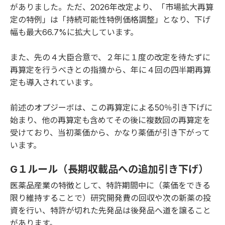
がありました。ただ、2026年改定より、「市場拡大再算
定の特例」は「持続可能性特例価格調整」となり、下げ
幅も最大66.7%に拡大しています。
また、先の４大臣合意で、２年に１度の改定を待たずに
再算定を行うべきとの指摘から、年に４回の四半期再算
定も導入されています。
前述のオプジーボは、この再算定による50％引き下げに
始まり、他の再算定も含めてその後に複数回の再算定を
受けており、当初薬価から、かなり薬価が引き下がって
います。
G１ルール（長期収載品への追加引き下げ）
医薬品産業の特徴として、特許期間中に（薬価をできる
限り維持することで）研究開発費の回収や次の新薬の投
資を行い、特許が切れた先発品は後発品へ道を譲ること
があります。