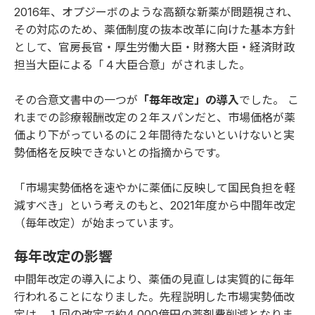
2016年、オプジーボのような高額な新薬が問題視され、
その対応のため、薬価制度の抜本改革に向けた基本方針
として、官房長官・厚生労働大臣・財務大臣・経済財政
担当大臣による「４大臣合意」がされました。
その合意文書中の一つが
「毎年改定」の導入
でした。 こ
れまでの診療報酬改定の２年スパンだと、市場価格が薬
価より下がっているのに２年間待たないといけないと実
勢価格を反映できないとの指摘からです。
「市場実勢価格を速やかに薬価に反映して国民負担を軽
減すべき」という考えのもと、2021年度から中間年改定
（毎年改定）が始まっています。
毎年改定の影響
中間年改定の導入により、薬価の見直しは実質的に毎年
行われることになりました。先程説明した市場実勢価改
定は、１回の改定で約4,000億円の薬剤費削減となりま