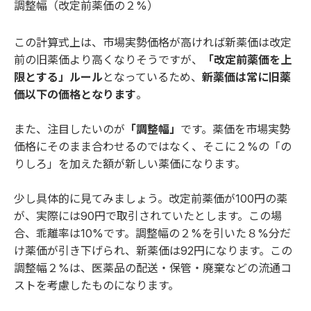
調整幅（改定前薬価の２%）
この計算式上は、市場実勢価格が高ければ新薬価は改定
前の旧薬価より高くなりそうですが、
「改定前薬価を上
限とする」ルール
となっているため、
新薬価は常に旧薬
価以下の価格となります
。
また、注目したいのが
「調整幅」
です。薬価を市場実勢
価格にそのまま合わせるのではなく、そこに２%の「の
りしろ」を加えた額が新しい薬価になります。
少し具体的に見てみましょう。改定前薬価が100円の薬
が、実際には90円で取引されていたとします。この場
合、乖離率は10%です。調整幅の２%を引いた８%分だ
け薬価が引き下げられ、新薬価は92円になります。この
調整幅２%は、医薬品の配送・保管・廃棄などの流通コ
ストを考慮したものになります。