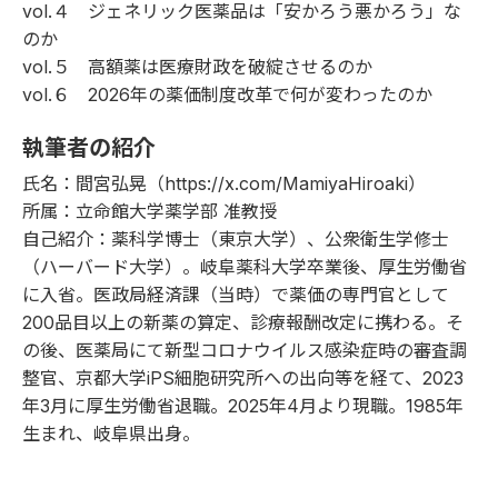
vol.４
ジェネリック医薬品は「安かろう悪かろう」な
のか
vol.５
高額薬は医療財政を破綻させるのか
vol.６
2026年の薬価制度改革で何が変わったのか
執筆者の紹介
氏名：間宮弘晃（
https://x.com/MamiyaHiroaki
）
所属：立命館大学薬学部 准教授
自己紹介：薬科学博士（東京大学）、公衆衛生学修士
（ハーバード大学）。岐阜薬科大学卒業後、厚生労働省
に入省。医政局経済課（当時）で薬価の専門官として
200品目以上の新薬の算定、診療報酬改定に携わる。そ
の後、医薬局にて新型コロナウイルス感染症時の審査調
整官、京都大学iPS細胞研究所への出向等を経て、2023
年3月に厚生労働省退職。2025年4月より現職。1985年
生まれ、岐阜県出身。