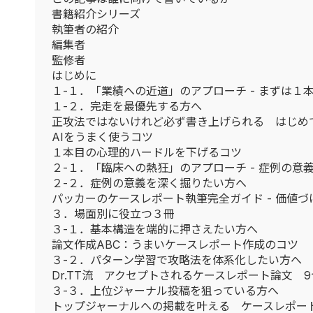
書籍紹介シリーズ
執筆者の紹介
編集者
監修者
はじめに
１-１．「業績への近道」のアプローチ - まずは１
１-２．完走を最優先する方へ
正攻法ではないけれど必ず書き上げられる はじめ
AIをうまく使うコツ
１本目の心理的ハードルを下げるコツ
２-１．「臨床への熱狂」のアプローチ - 症例の意
２-２．症例の意義を深く掘りたい方へ
パッカーのケースレポート執筆完全ガイド - 価値
３．場面別に役立つ３冊
３-１．基本構造を端的に押さえたい方へ
論文作成ABC：うまいケースレポート作成のコツ
３-２．パターン学習で攻略法を体系化したい方へ
Dr.TT流 アクセプトされるケースレポート論文 
３-３．上位ジャーナル投稿を狙っている方へ
トップジャーナルへの掲載を叶える ケースレポー