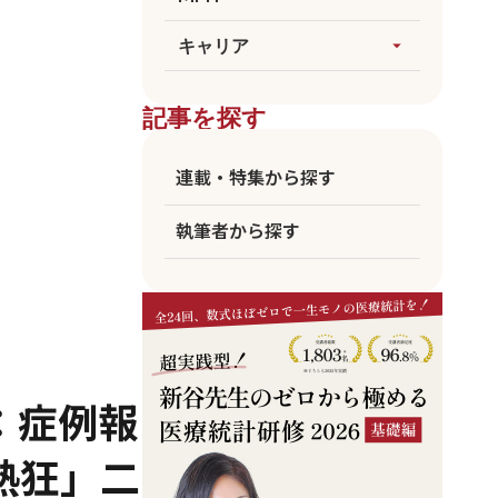
論文執筆
生成AI
すべてを見る
キャリア
arrow_drop_up
医療統計
臨床
海外大MPH
すべてを見る
ビジネス
記事を探す
国公立MPH
医師
東大MPH
看護師
連載・特集から探す
京大MPH
リハビリ
執筆者から探す
コメディカル
アカデミア
企業職員
：症例報
熱狂」二