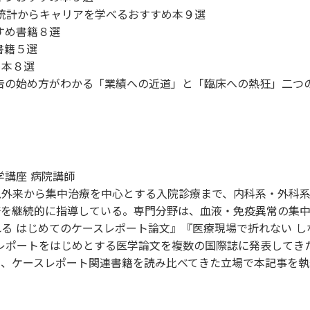
、統計からキャリアを学べるおすすめ本９選
すめ書籍８選
書籍５選
め本８選
報告の始め方がわかる「業績への近道」と「臨床への熱狂」二つ
学講座 病院講師
急外来から集中治療を中心とする入院診療まで、内科系・外科
筆を継続的に指導している。専門分野は、血液・免疫異常の集
る はじめてのケースレポート論文
』『
医療現場で折れない し
レポートをはじめとする医学論文を複数の国際誌に発表してき
ら、ケースレポート関連書籍を読み比べてきた立場で本記事を執