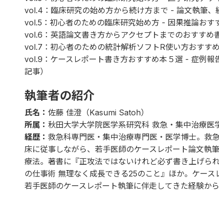
vol.4
：臨床研究の始め方から続け方まで - 論文執筆
vol.5
：初心者のための臨床研究始め方 - 因果推論おす
vol.6
：英語論文書き方からアクセプトまでのおすすめ
vol.7
：初心者のための統計解析ソフトR使い方おすす
vol.9
：ケースレポート書き方おすすめ本５選 - 症例
記事）
執筆者の紹介
氏名：
佐藤 佳澄（Kasumi Satoh）
所属：
秋田大学大学院医学系研究科 救急・集中治療医
経歴：
救急科専門医・集中治療専門医・医学博士。救
床に従事しながら、若手医師のケースレポート論文執
療法。著書に『
正攻法ではないけれど必ず書き上げられ
の仕事術 無理なく成長できる25のこと
』ほか。ケース
若手医師のケースレポート執筆に伴走してきた経験か