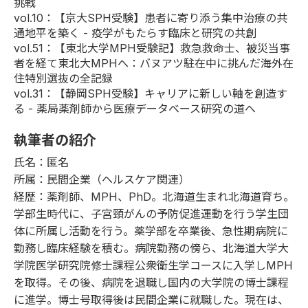
挑戦
vol.10
：【京大SPH受験】患者に寄り添う集中治療の共
通地平を築く - 疫学がもたらす臨床と研究の共創
vol.51
：【東北大学MPH受験記】救急救命士、被災当事
者を経て東北大MPHへ：バヌアツ駐在中に挑んだ海外在
住特別選抜の全記録
vol.31
：【静岡SPH受験】キャリアに新しい軸を創造す
る - 薬局薬剤師から医療データベース研究の道へ
執筆者の紹介
氏名：匿名
所属：民間企業（ヘルスケア関連）
経歴：薬剤師、MPH、PhD。北海道生まれ北海道育ち。
学部生時代に、子宮頸がんの予防促進運動を行う学生団
体に所属し活動を行う。薬学部を卒業後、急性期病院に
勤務し臨床経験を積む。病院勤務の傍ら、
北海道大学大
学院医学研究院修士課程公衆衛生学コース
に入学しMPH
を取得。その後、病院を退職し国内の大学院の博士課程
に進学。博士号取得後は民間企業に就職した。現在は、