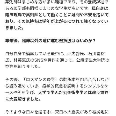
薬剤師はまじめな方が多い職種であり、その養成課程で
ある薬学部も同様にまじめな学生が多いです。
私自身は
臨床現場で薬剤師として働くことに疑問や不安を抱いて
おり、その気持ちは学年が上がるにつれて強くなってい
きました。
――卒業後、臨床以外の道に進む選択肢はないのか？
自分自身で模索している最中に、西内啓氏、石川善樹
氏、林英恵氏のSNSや著作を通じて、公衆衛生大学院の
存在を知りました。
その後、「ロスマンの疫学」の翻訳本を四苦八苦しなが
ら読み進めていき、疫学的概念を説明するシンプルなケ
ースや例を学び、
大学で学んだ公衆衛生学とは違う世界
に大変驚きました。
そのような日々を送る中、東日本大震災があり被災地に