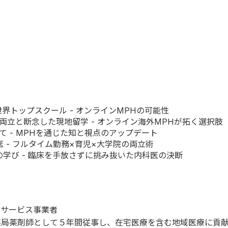
界トップスクール - オンラインMPHの可能性
両立と断念した現地留学 - オンライン海外MPHが拓く選択肢
 - MPHを通じた知と視点のアップデート
 - フルタイム勤務×育児×大学院の両立術
の学び - 臨床を手放さずに挑み抜いた内科医の決断
のサービス事業者
局薬剤師として５年間従事し、在宅医療を含む地域医療に貢献