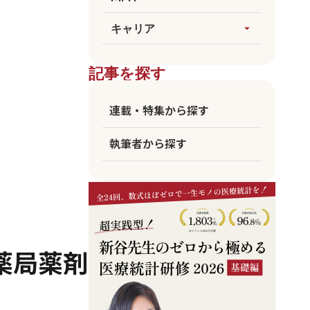
論文執筆
生成AI
すべてを見る
キャリア
arrow_drop_up
医療統計
臨床
海外大MPH
すべてを見る
ビジネス
記事を探す
国公立MPH
医師
東大MPH
看護師
連載・特集から探す
京大MPH
リハビリ
執筆者から探す
コメディカル
アカデミア
企業職員
薬局薬剤