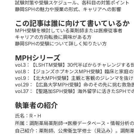
試験対策や受験スケジュール、各科目の対策ポイント
静岡SPHの魅力や授業の形式、キャリアへの影響
この記事は誰に向けて書いているか
MPH受験を検討している薬剤師または医療従事者
キャリアの方向転換に興味がある方
静岡SPHの受験について詳しく知りたい方
MPHシリーズ
vol.3
：【LSHTM受験】30代半ばからチャレンジする世
vol.8
：【ジョンズホプキンスMPH受験】臨床と家庭の
vol.9
：【北大MPH受験】主観と客観のジレンマを抜けて
vol.29
：【広島大学MPH受験】命のその先に挑む救急医
vol.37
：【聖路加SPH受験】海外留学に活きたSPHで
執筆者の紹介
氏名：R・H
所属：調剤薬局薬剤師→医療データベース・情報分析
自己紹介：薬剤師、公衆衛生学修士（見込み）。調剤薬