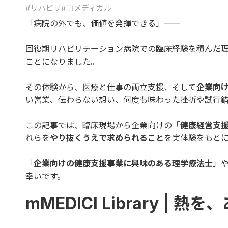
#リハビリ
#コメディカル
「病院の外でも、価値を発揮できる」――
回復期リハビリテーション病院での臨床経験を積んだ理
ことになりました。
その体験から、医療と仕事の両立支援、そして
企業向
い営業、伝わらない想い、何度も味わった挫折や試行錯誤
この記事では、臨床現場から企業向けの
「健康経営支
れらを
やり抜くうえで求められること
を実体験をもと
「
企業向けの健康支援事業に興味のある理学療法士
」
幸いです。
mMEDICI Library |