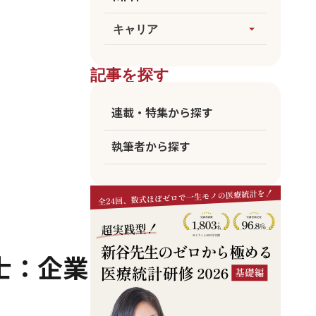
論文執筆
生成AI
すべてを見る
キャリア
arrow_drop_up
医療統計
臨床
海外大MPH
すべてを見る
ビジネス
記事を探す
国公立MPH
医師
東大MPH
看護師
連載・特集から探す
京大MPH
リハビリ
執筆者から探す
コメディカル
アカデミア
企業職員
士：企業