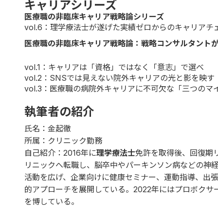
キャリアシリーズ
医療職の非臨床キャリア戦略論シリーズ
vol.6
：理学療法士が遂げた実績ゼロからのキャリアチェ
医療職の非臨床キャリア戦略論：戦略コンサルタント
vol.1
：キャリアは「資格」ではなく「意志」で選べ
vol.2
：SNSでは見えない院外キャリアの光と影を映す
vol.3
：医療職の病院外キャリアに不可欠な「三つのマ
執筆者の紹介
氏名：金起徹
所属：クリニック勤務
自己紹介：2016年に
理学療法士
免許を取得後、回復期リ
リニックへ転職し、脳卒中やパーキンソン病などの神経
活動を広げ、企業向けに健康セミナー、運動指導、出
的アプローチを展開している。2022年にはプロボク
を博している。