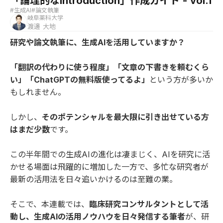
「論理的なIntroduction」作成ガイド - vol.1
#生成AI
#論文執筆
岐阜薬科大学
渡邊 大地
研究や論文執筆に、生成AIを活用していますか？
「翻訳の代わりに使う程度」「文章の下書きを頼むくら
い」「ChatGPTの無料版使ってるよ」
という方が多いか
もしれません。
しかし、
そのポテンシャルを最大限に引き出せている方
はまだ少数
です。
この半年間での生成AIの進化は凄まじく、AIを研究に活
かせる場面は飛躍的に増加した一方で、多忙な研究者が
最新の活用法を日々追いかけるのは至難の業。
そこで、本連載では、
臨床研究コンサルタントとして活
動し、生成AIの活用ノウハウを日々発信する筆者
が、研