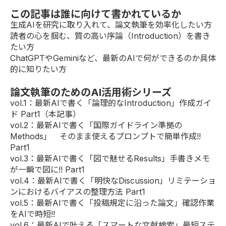
この記事は誰に向けて書かれているか
生成AIを研究に取り入れて、論文執筆を効率化したい方
読者の心を掴む、質の高い序論（Introduction）を書き
たい方
ChatGPTやGeminiなど、最新のAIで何ができるのか具体
的に知りたい方
論文執筆のためのAI活用術シリーズ
vol.1：最新AIで書く「論理的なIntroduction」作成ガイ
ド Part1（本記事）
vol.2
：最新AIで書く「国際ガイドライン準拠の
Methods」 そのまま使えるプロンプトで簡単作成!!
Part1
vol.3
：最新AIで書く「図で魅せるResults」手書きメモ
が一瞬で図に!! Part1
vol.4
：最新AIで書く「明快なDiscussion」リミテーショ
ンにおけるバイアスの整理方法 Part1
vol.5
：最新AIで書く「投稿規定に沿った論文」確認作業
をAIで時短!!
vol.6
：最新AIで叶える「スマートな文献検索」最短ステ