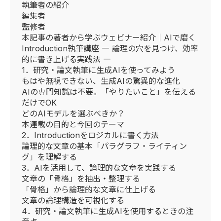
執筆者の紹介
編集者
監修者
本記事の著者から学ぶウェビナー紹介｜AIで磨く
Introduction執筆講座 ― 論理の穴を見つけ、効率
的に書き上げる実践法 ―
1．研究・論文執筆に生成AIを使ってみよう
もはや無視できない、生成AIの驚異的な進化
AIの専門知識は不要。「やりたいこと」を伝える
だけでOK
どのAIモデルを選ぶべきか？
本連載の目的と今回のテーマ
2．Introductionをロジカルに書く方法
論理的な文章の基本「パラグラフ・ライティン
グ」を理解する
3．AIを活用して、論理的な文章を実践する
文章の「骨格」を抽出・整理する
「骨格」から論理的な文章に仕上げる
文章の論理構造を可視化する
4．研究・論文執筆に生成AIを使用するときの注