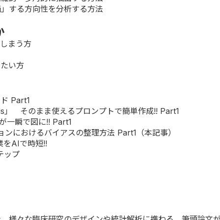
価」する方向性を分析する方法
か
てしまう方
めたい方
 Part1
s」 そのまま使えるプロンプトで簡単作成!! Part1
瞬で図に!! Part1
ーションにおけるバイアスの整理方法 Part1（本記事）
AIで時短!!
テップ
士。様々な臨床研究のデザインや統計解析に携わる。筆頭論文