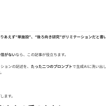
りあえず“単施設”、“後ろ向き研究”がリミテーションだと書
自信がない
なら、この記事が役立ちます。
ーションの記述を、
たった二つのプロンプト
で生成AIに洗い出
す。
プ
します。