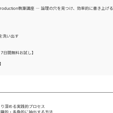
oduction執筆講座 ― 論理の穴を見つけ、効率的に書き上げ
を洗い出す
：7日間無料お試し】
】
より深める実践的プロセス
網羅的・多角的に抽出する方法