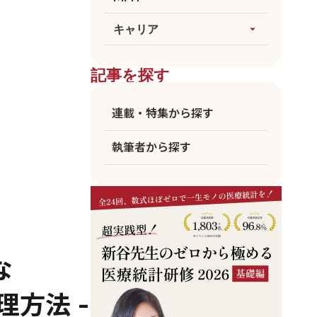
論文執筆
生成AI
すべてを見る
キャリア
arrow_drop_up
医療統計
臨床
海外大MPH
すべてを見る
ビジネス
記事を探す
国公立MPH
医師
東大MPH
看護師
連載・特集から探す
京大MPH
リハビリ
執筆者から探す
コメディカル
アカデミア
企業職員
な
理方法 -