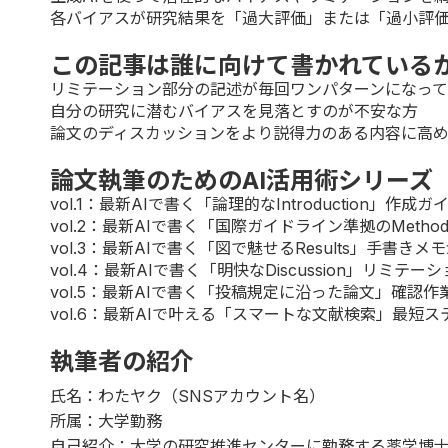
各バイアスが研究結果を「過大評価」または「過小評
この記事は誰に向けて書かれている
リミテーション部分の記述が毎回ワンパターンになっ
自分の研究に潜むバイアスを見落とすのが不安な方
論文のディスカッションをより説得力のある内容に高
論文執筆のためのAI活用術シリーズ
vol.1
：最新AIで書く「論理的なIntroduction」作成ガイド
vol.2
：最新AIで書く「国際ガイドライン準拠のMethod
vol.3
：最新AIで書く「図で魅せるResults」手書きメモが一
vol.4：最新AIで書く「明快なDiscussion」リミテ
vol.5
：最新AIで書く「投稿規定に沿った論文」確認作業を
vol.6
：最新AIで叶える「スマートな文献検索」最短ス
執筆者の紹介
氏名：わたヤク（SNSアカウント名）
所属：大学勤務
自己紹介：大学の研究推進センターに勤務する薬学博