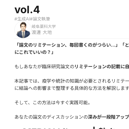
vol.4
#生成AI
#論文執筆
岐阜薬科大学
渡邊 大地
「論文のリミテーション、毎回書くのがつらい…」「と
にこれでいいの？」
もしあなたが臨床研究論文の
リミテーションの記載に
本記事では、疫学や統計の知識が必要とされるリミテ
に結論への影響まで整理する具体的な方法を解説しま
そして、この方法は今すぐ実践可能。
あなたの論文のディスカッションの
深みが一段階アッ