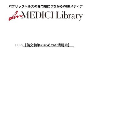
TOP
/
【論文執筆のためのAI活用術】...