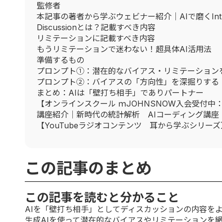
監修者
本記事の著者から学ぶウェビナー紹介｜AIで磨くIntr
Discussionとは？記載すべき内容
リミテーションに記載すべき内容
もうリミテーションで迷わない！超具体AI活用法
準備するもの
プロンプト①：潜在的なバイアス・リミテーション
プロンプト②：バイアスの「方向性」を深掘りする
まとめ：AIは「壁打ち相手」でありパートナー
【オンラインスクール ｍJOHNSNOW入会受付中
講座紹介｜新時代の統計解析 AIコーディング講座
【YouTubeラジオコンテンツ 耳から学ぶシリーズ
この記事のまとめ
この記事を読むと分かること
AIを「壁打ち相手」としてディスカッションの内容を
生成AIを使って潜在的なバイアスやリミテーションを