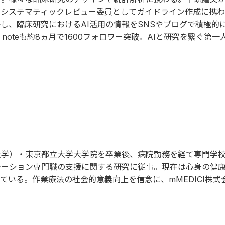
もシステマティックレビュー委員としてガイドライン作成に携わ
、臨床研究におけるAI活用の情報をSNSやブログで積極的に
、noteも約8ヵ月で1600フォロワー突破。AIと研究を繋ぐ第
大学）・東京都立大学大学院を卒業後、病院勤務を経て専門学
テーション専門職の支援に関する研究に従事。現在は心身の健
ている。作業療法の社会的意義向上を信念に、mMEDICI株式