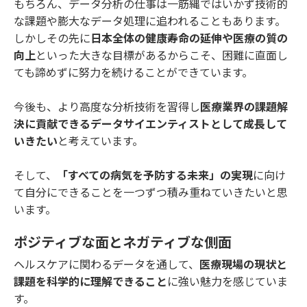
もちろん、データ分析の仕事は一筋縄ではいかず技術的
な課題や膨大なデータ処理に追われることもあります。
しかしその先に
日本全体の健康寿命の延伸や医療の質の
向上
といった大きな目標があるからこそ、困難に直面し
ても諦めずに努力を続けることができています。
今後も、より高度な分析技術を習得し
医療業界の課題解
決に貢献できるデータサイエンティストとして成長して
いきたい
と考えています。
そして、
「すべての病気を予防する未来」の実現
に向け
て自分にできることを一つずつ積み重ねていきたいと思
います。
ポジティブな面とネガティブな側面
ヘルスケアに関わるデータを通して、
医療現場の現状と
課題を科学的に理解できること
に強い魅力を感じていま
す。