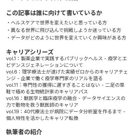
この記事は誰に向けて書いているか
・ヘルスケアで世界を変えたいと思っている方
・異なる世界に飛び込んで挑戦しようか迷っている方
・データがどのように世界を変えていくか興味がある方
キャリアシリーズ
vol.1
：製薬企業で実践するパブリックヘルス - 疫学とエ
ビデンスジェネレーションについて
vol.6
：理学療法士が遂げた実績ゼロからのキャリアチェ
ンジ - 企業で働く疫学専門家のリアルを語る
vol.11
：専門性の獲得に遅すぎることはない - 二足の草
鞋で極める生物統計家のキャリアパス
vol.16
：獣医学と臨床疫学の融合 - データサイエンスの
力で動物を救う獣医師のキャリア
vol.19
：40代療法士が病院にデータ分析室を作るまで -
個人特性を活かしたキャリア転換
執筆者の紹介