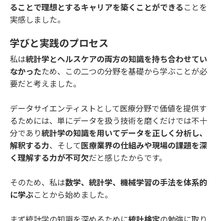
ることで理想とするキャリアを築くことができる
ことを
実感しました。
学びと実践のプロセス
私は
統計学とヘルスケアの両方の知識を持ち合わせてい
なかった
ため、この二つの分野を基礎から学ぶことが必
要だと考えました。
データサイエンティストとして医療分野で価値を提供す
るためには、単にデータを扱う技術を磨くだけでは不十
分であり
統計学の知識を用いてデータを正しく分析し、
解釈する力
、そして
医療業界の仕組みや現場の課題を深
く理解する力が不可欠
だと感じたからです。
そのため、私は
数学、統計学、機械学習の手法を体系的
に学ぶ
ことから始めました。
まず統計学の知識を深めるために
統計検定
の勉強に取り