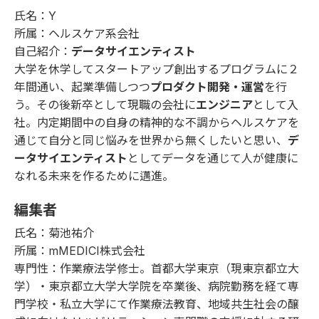
氏名：Y
所属：ヘルスケア系会社
自己紹介：
データサイエンティスト
大学を休学してスタートアップ創出するプログラムに２
年間通い、起業準備しつつ
プロダクト開発・運営
を行
う。その後新卒として現職の会社に
エンジニア
として入
社。内定期間中の自身の精神的な不調からヘルスケアを
通じて自分と同じ悩みを世界から無くしたいと思い、
デ
ータサイエンティスト
としてデータを通じて人が健康に
なれる未来を作るために邁進。
編集者
氏名：菊池祐介
所属：mMEDICI株式会社
専門性：作業療法学修士。首都大学東京（現東京都立大
学）・東京都立大学大学院を卒業後、病院勤務を経て専
門学校・私立大学にて作業療法教育、地域共生社会の醸