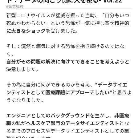
ト：データの向こう側に人を視る- vol.22
#企業職員
新型コロナウイルスが猛威を振った当時、「自分もいつ
死ぬかわからない」という恐怖が一気に押し寄せ
精神的
に大きなショック
を受けました。
そして漠然と病気に対する恐怖を抱き続けるのではな
く、
自分がその問題の解決に向けてできることを考えようと
決意
しました。
その為に自分に何ができるのかを考え、
"データサイエ
ンティストとして医療課題にアプローチしたい"
と思うよ
うになりました。
エンジニアとしてのバックグラウンド
を生かし、
非医療
職
の私が
ヘルスケア部門のデータサイエンティスト
とな
るまでのプロセスやデータサイエンティストとしての業