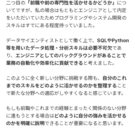
二つ目の
「前職や前の専門性を活かせるかどうか」
につ
いてですが、私の場合はもともとエンジニアとして内定
をいただいていたためプログラミングやシステム開発の
スキルはすでにある程度持っていました。
データサイエンティストとして働く上で、
SQLやPython
等を用いたデータ処理・分析スキルは必要不可欠
であ
り、
エンジニアとしてのバックグラウンドがあることで
業務の自動化や効率化に貢献できる
と考えました。
このように全く新しい分野に挑戦する際も、
自分のこれ
までのスキルをどのように活かせるのかを整理する
こと
で新たな分野への適応がしやすくなると感じています。
もしも前職やこれまでの経験とまったく関係のない分野
に進もうとする場合は
どのように自分の強みを活かせる
のかを明確に説明
できることが重要になると思います。