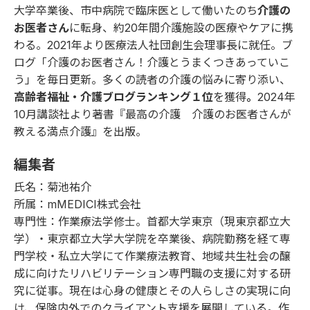
大学卒業後、市中病院で臨床医として働いたのち
介護の
お医者さん
に転身、約20年間介護施設の医療やケアに携
わる。2021年より医療法人社団創生会理事長に就任。ブ
ログ「
介護のお医者さん！介護とうまくつきあっていこ
う
」を毎日更新。多くの読者の介護の悩みに寄り添い、
高齢者福祉・介護ブログランキング１位
を獲得
。
2024年
10月講談社より著書『
最高の介護 介護のお医者さんが
教える満点介護
』を出版。
編集者
氏名：菊池祐介
所属：mMEDICI株式会社
専門性：作業療法学修士。首都大学東京（現東京都立大
学）・東京都立大学大学院を卒業後、病院勤務を経て専
門学校・私立大学にて作業療法教育、地域共生社会の醸
成に向けたリハビリテーション専門職の支援に対する研
究に従事。現在は心身の健康とその人らしさの実現に向
け、保険内外でのクライアント支援を展開している。作