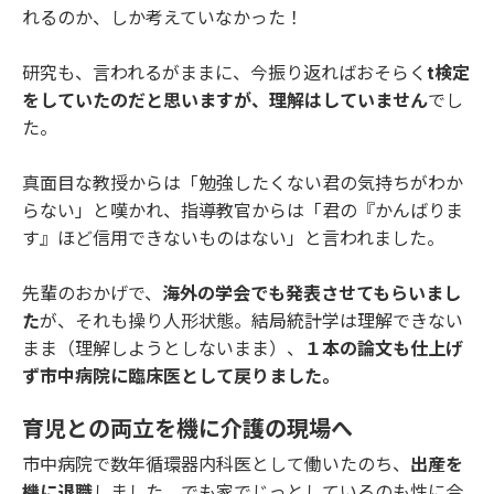
れるのか、しか考えていなかった！
研究も、言われるがままに、今振り返ればおそらく
t検定
をしていたのだと思いますが、理解はしていません
でし
た。
真面目な教授からは「勉強したくない君の気持ちがわか
らない」と嘆かれ、指導教官からは「君の『かんばりま
す』ほど信用できないものはない」と言われました。
先輩のおかげで、
海外の学会でも発表させてもらいまし
た
が、それも操り人形状態。結局統計学は理解できない
まま（理解しようとしないまま）、
１本の論文も仕上げ
ず市中病院に臨床医として戻りました。
育児との両立を機に介護の現場へ
市中病院で数年循環器内科医として働いたのち、
出産を
機に退職
しました。でも家でじっとしているのも性に合