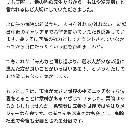
でも実際は、
他の科の先生たちから「もはや逆差別」と
言われるほど大切にしていただきました。
出向先の病院の希望から、人事を外れる/外れない、結婚
出産後のキャリアまで希望を聞いていただき感謝してい
ます。要するに医局の戦力としてカウントされていなか
ったから自由だったという面も否めませんが。
でもこれが「
みんなと同じ道より、選ぶ人が少ない道に
進んだ方が良いことがいっぱいある！」
というわたしの
原体験にもなった気がします。
もっと言えば、
市場が大きい世界の中でニッチな立ち位
置をとることに意味がある
と感じていました。異論はあ
るかもしれませんが、
循環器は医者の世界ではやはりメ
ジャーな存在
です。患者さんも医者の数も多いし、
高齢
社会で今後も必要とされる分野
です。