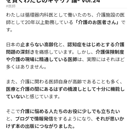
を貫くわたしのキャリア論- vol.24
#医師
わたしは循環器内科医として働いたのち、介護施設の医
師として20年以上勤務している
「介護のお医者さん」
で
す。
日本の
止まらない高齢化
と、
認知症をはじめとする介護
問題の深刻さ
を痛感しています。しかし、
介護保険制度
や介護の現場に精通している医師
は、実際にはそれほど
多くはありません。
また、介護に関わる医師自身が高齢であることも多く、
医療と介護の間にあるはずの橋渡しとして十分に機能し
ていない
と感じています。
そこで
介護に悩める人たちのお役に少しでも立ちたい
と、
ブログで情報発信
をするようになり、
それが思いか
けず本の出版につながりました。