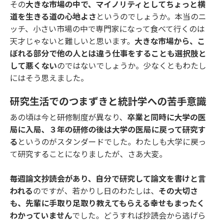
その
大きな市場の中で、マイノリティとしてちょっと横
道を生きる道の心地よさ
というのでしょうか。本当のニ
ッチ、小さい市場の中で専門家になって食べて行くのは
天才じゃないと難しいと思います。
大きな市場から、こ
ぼれる部分で他の人とは違う仕事をすることも選択肢と
して悪くない
のではないでしょうか。少なくともわたし
にはそう思えました。
研究生活でのつまずきと統計学への苦手意識
あの頃は今と研修制度が異なり、
卒業と同時に大学の医
局に入局、３年の研修の後は大学の医局に戻って研究す
る
というのがスタンダードでした。わたしも大学に戻っ
て研究することになりましたが、さあ大変。
毎週論文抄読会があり、自分で研究して論文を書けと言
われる
のですが、若かりし日のわたしは、
その大切さ
も、先輩に手取り足取り教えてもらえる幸せもまったく
わかっていません
でした。どうすれば抄読会から逃げら