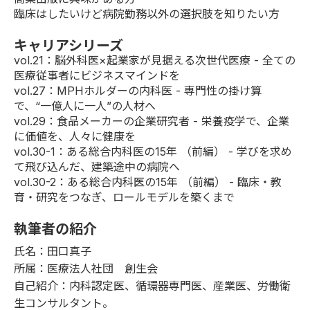
臨床はしたいけど病院勤務以外の選択肢を知りたい方
キャリアシリーズ
vol.21
：脳外科医×起業家が見据える次世代医療 - 全ての
医療従事者にビジネスマインドを
vol.27
：MPHホルダーの内科医 - 専門性の掛け算
で、“一億人に一人”の人材へ
vol.29
：食品メーカーの企業研究者 - 栄養疫学で、企業
に価値を、人々に健康を
vol.30-1
：ある総合内科医の15年 （前編） - 学びを求め
て飛び込んだ、建築途中の病院へ
vol.30-2
：ある総合内科医の15年 （前編） - 臨床・教
育・研究をつなぎ、ロールモデルを築くまで
執筆者の紹介
氏名：田口真子
所属：
医療法人社団 創生会
自己紹介：内科認定医、循環器専門医、産業医、労働衛
生コンサルタント。