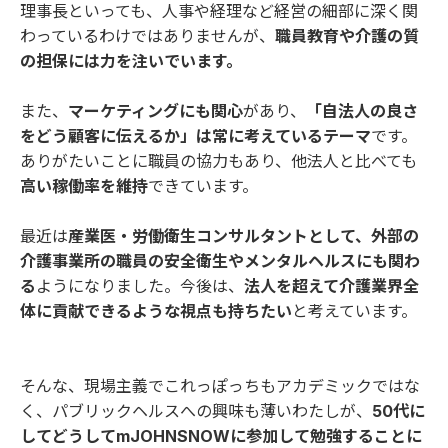
理事長といっても、人事や経理など経営の細部に深く関
わっているわけではありませんが、
職員教育や介護の質
の担保には力を注いでいます。
また、
マーケティングにも関心
があり、
「自法人の良さ
をどう顧客に伝えるか」は常に考えているテーマ
です。
ありがたいことに職員の協力もあり、他法人と比べても
高い稼働率を維持
できています。
最近は
産業医・労働衛生コンサルタントとして、外部の
介護事業所の職員の安全衛生やメンタルヘルスにも関わ
る
ようになりました。今後は、
法人を超えて介護業界全
体に貢献できるような視点も持ちたい
と考えています。
そんな、現場主義でこれっぽっちもアカデミックではな
く、パブリックヘルスへの興味も薄いわたしが、
50代に
してどうしてmJOHNSNOWに参加して勉強することに