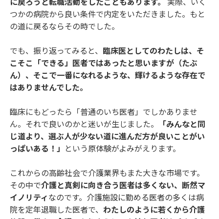
に戻ろうと転職活動をしたこともあります。
実際、いく
つかの病院から良い条件で内定をいただきました。もと
の道に戻るならその時でした。
でも、振り返ってみると、
臨床医としてのわたしは、そ
こそこ「できる」医者ではあったと思いますが（たぶ
ん）、そこで一番になれるような、輝けるような存在で
はありませんでした。
臨床にもどったら「普通のいち医者」でしかありませ
ん。それで良いのかと迷いが生じました。
「みんなと同
じ道より、選ぶ人が少ない道に進んだ方が良いことがい
っぱいある！」
という原体験がよみがえります。
これからの高齢社会で介護業界もまた大きな市場です。
その中で
介護と真剣に向き合う医者は多くない、断然マ
イノリティ
なのです。介護施設に勤める医者の多くは病
院を定年退職した医者で、
わたしのように若くから介護