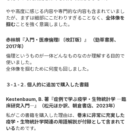
やや高度に感じる内容や専門的な内容も含まれていまし
たが、まずは細部にこだわりすぎることなく、
全体像を
掴む
ことを強く意識しました。
赤林朗『入門・医療倫理Ⅰ 〔改訂版〕』 （勁草書房、
2017年）
倫理というものが一体どんなものなのか理解する目的で
使いました。
全体像を掴むために何度も回しました。
３-１-２. 個人的に追加で購入した書籍
Kestenbaum, B. 著『症例で学ぶ疫学・生物統計学 ―臨
床研究入門―』（松元ほか訳、朝倉書店、2023年）
私がこの書籍を購入した理由は、
巻末に非常に充実した
疫学・生物統計学関連の用語解説が付録として含まれて
いる
ためです。