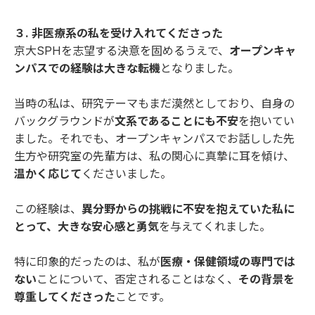
３. 非医療系の私を受け入れてくださった
京大SPHを志望する決意を固めるうえで、
オープンキャ
ンパスでの経験は大きな転機
となりました。
当時の私は、研究テーマもまだ漠然としており、自身の
バックグラウンドが
文系であることにも不安
を抱いてい
ました。それでも、オープンキャンパスでお話しした先
生方や研究室の先輩方は、私の関心に真摯に耳を傾け、
温かく応じて
くださいました。
この経験は、
異分野からの挑戦に不安を抱えていた私に
とって、大きな安心感と勇気
を与えてくれました。
特に印象的だったのは、私が
医療・保健領域の専門では
ない
ことについて、否定されることはなく、
その背景を
尊重してくださった
ことです。