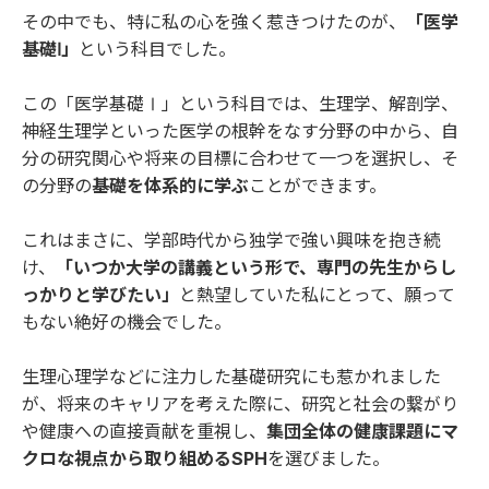
その中でも、特に私の心を強く惹きつけたのが、
「医学
基礎Ⅰ」
という科目でした。
この「医学基礎Ⅰ」という科目では、生理学、解剖学、
神経生理学といった医学の根幹をなす分野の中から、自
分の研究関心や将来の目標に合わせて一つを選択し、そ
の分野の
基礎を体系的に学ぶ
ことができます。
これはまさに、学部時代から独学で強い興味を抱き続
け、
「いつか大学の講義という形で、専門の先生からし
っかりと学びたい」
と熱望していた私にとって、願って
もない絶好の機会でした。
生理心理学などに注力した基礎研究にも惹かれました
が、将来のキャリアを考えた際に、研究と社会の繋がり
や健康への直接貢献を重視し、
集団全体の健康課題にマ
クロな視点から取り組めるSPH
を選びました。