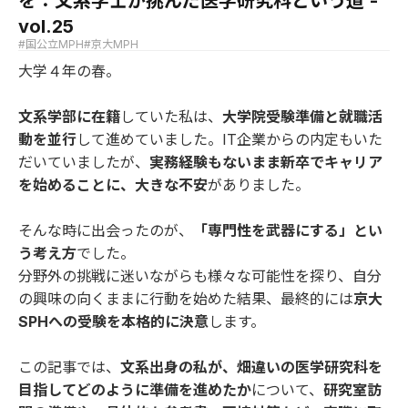
を：文系学士が挑んだ医学研究科という道 -
vol.25
#国公立MPH
#京大MPH
大学４年の春。
文系学部に在籍
していた私は、
大学院受験準備と就職活
動を並行
して進めていました。IT企業からの内定もいた
だいていましたが、
実務経験もないまま新卒でキャリア
を始めることに、大きな不安
がありました。
そんな時に出会ったのが、
「専門性を武器にする」とい
う考え方
でした。
分野外の挑戦に迷いながらも様々な可能性を探り、自分
の興味の向くままに行動を始めた結果、最終的には
京大
SPHへの受験を本格的に決意
します。
この記事では、
文系出身の私が、畑違いの医学研究科を
目指してどのように準備を進めたか
について、
研究室訪