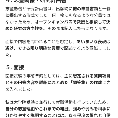
４. 志望動機・研究計画書
志望動機と研究計画書は、出願時に
他の申請書類と一緒
に提出
する形式でした。何十枚にもなるような分量では
なかったため、
オープンキャンパスで教授と相談して決
めた研究の方向性を、そのまま記入した
形になります。
面接で内容を問われることも想定し、
あいまいな表現は
避け、できる限り明確な言葉で記述
するよう意識しまし
た。
５. 面接
面接試験の事前準備としては、主に
想定される質問項目
とその回答内容を詳細にまとめた「問答集」の作成
に力
を入れました。
私は大学院受験と並行して就職活動も行っていたため、
自分の志望理由やこれまでの経歴、強みや弱みを相手に
分かりやすく説明することには、ある程度の慣れと自信