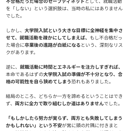
不合格だった場合のセーフティネット
として、就職活動
を「しない」という選択肢は、当時の私にはありません
でした。
しかし、
大学院入試という大きな目標に全神経を集中さ
せて、就職活動を疎かにしてしまえば、
もし不合格だっ
た場合に
卒業後の進路が白紙になる
という、深刻なリス
クがあります。
逆に、
就職活動に時間とエネルギーを注力しすぎれば、
本命であるはずの
大学院入試の準備が不十分となり、合
格の可能性を自ら狭めてしまう
恐れもありました。
結局のところ、どちらか一方を諦めるということはでき
ず、
両方に全力で取り組むしか道はありません
でした。
「もしかしたら努力が実らず、両方とも失敗してしまう
かもしれない」という不安
が常に頭の片隅に付きまと