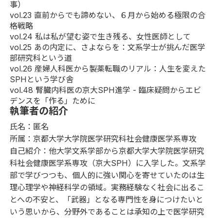
事）
vol.23
直前からでも諦めない、６月から始める極限の合
格戦略
vol.24
私は私が望む姿で生き残る、女性医師として
vol.25
あの内定に、さよならを：文系学士が挑んだ医学
部研究科という道
vol.26
産婦人科医から製薬転職のリアル：人生を変えた
SPHという学び舎
vol.48
腎臓内科医の京大SPH進学 - 臨床疑問からエビ
デンスを「作る」ために
執筆者の紹介
氏名：匿名
所属：京都大学大学院医学研究科社会健康医学系専攻
自己紹介：他大学文系学部から京都大学大学院医学研究
科社会健康医学系専攻（京大SPH）に入学した。文系学
部で学びつつも、個人的に強い関心を寄せていたのは生
理心理学や神経科学の領域。実務経験なく社会に出るこ
とへの不安と、「武器」となる専門性を身につけたいと
いう思いから、分野外であることは承知の上で医学研究