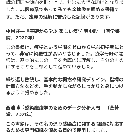
識の範囲や傾向を掴む上で、非常に大きな助けとなりま
した。
非医療系であった私でも全体像を掴める書籍
で
す。ただ、
定義の理解に苦労した
記憶があります。
中村好一『基礎から学ぶ 楽しい疫学 第4版』（医学書
院、2020年）
この書籍は、
疫学という学問をゼロから学ぶ初学者にと
って、非常に網羅性が高い
と感じました。疫学分野の勉
強は、基本的にこの一冊を徹底的に理解し、自分のもの
にすることを目標として進めていました。
繰り返し熟読し、基本的な概念や研究デザイン、指標の
計算方法などを、手を動かしながらしっかりと身につけ
る
ように努めました。
西浦博『感染症疫学のためのデータ分析入門』（金芳
堂、2021年）
この書籍は、その名の通り
感染症に関する問題に対応す
るための専門知識を深める目的で使用
しました。