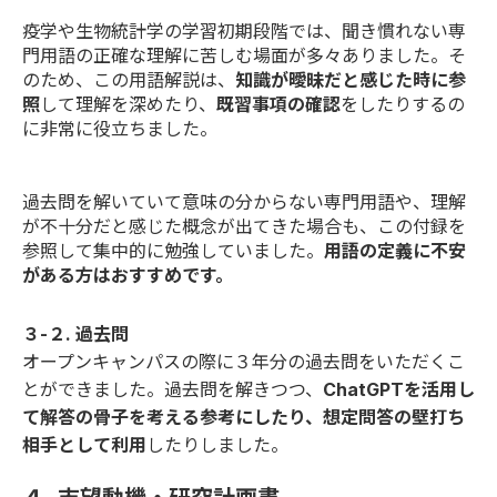
疫学や生物統計学の学習初期段階では、聞き慣れない専
門用語の正確な理解に苦しむ場面が多々ありました。そ
のため、この用語解説は、
知識が曖昧だと感じた時に参
照
して理解を深めたり、
既習事項の確認
をしたりするの
に非常に役立ちました。
過去問を解いていて意味の分からない専門用語や、理解
が不十分だと感じた概念が出てきた場合も、この付録を
参照して集中的に勉強していました。
用語の定義に不安
がある方はおすすめです。
３-２. 過去問
オープンキャンパスの際に３年分の過去問をいただくこ
とができました。過去問を解きつつ、
ChatGPTを活用し
て解答の骨子を考える参考にしたり、想定問答の壁打ち
相手として利用
したりしました。