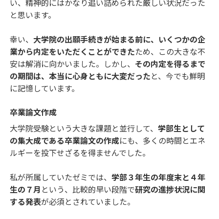
い、精神的にはかなり追い詰められた厳しい状況だった
と思います。
幸い、
大学院の出願手続きが始まる前に、いくつかの企
業から内定をいただくことができた
ため、この大きな不
安は解消に向かいました。しかし、
その内定を得るまで
の期間は、本当に心身ともに大変だった
と、今でも鮮明
に記憶しています。
卒業論文作成
大学院受験という大きな課題と並行して、
学部生として
の集大成である卒業論文の作成
にも、多くの時間とエネ
ルギーを投下せざるを得ませんでした。
私が所属していたゼミでは、
学部３年生の年度末と４年
生の７月
という、比較的早い段階で
研究の進捗状況に関
する発表
が必須とされていました。