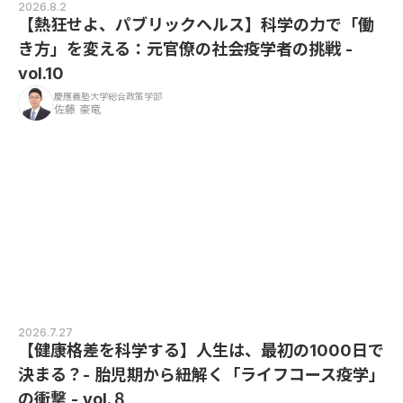
2026.8.2
【熱狂せよ、パブリックヘルス】科学の力で「働
き方」を変える：元官僚の社会疫学者の挑戦 -
vol.10
慶應義塾大学総合政策学部
佐藤 豪竜
2026.7.27
【健康格差を科学する】人生は、最初の1000日で
決まる？- 胎児期から紐解く「ライフコース疫学」
の衝撃 - vol.８