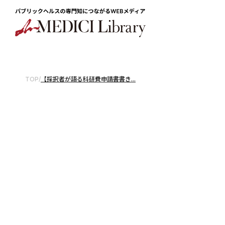
TOP
/
【採択者が語る科研費申請書書き...