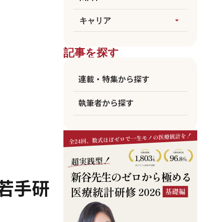
論文執筆
生成AI
すべてを見る
キャリア
arrow_drop_up
医療統計
臨床
海外大MPH
すべてを見る
ビジネス
記事を探す
国公立MPH
医師
東大MPH
看護師
連載・特集から探す
京大MPH
リハビリ
執筆者から探す
コメディカル
アカデミア
企業職員
若手研