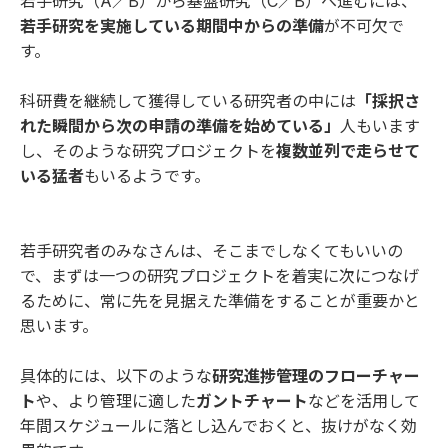
若手研究（A／B）から基盤研究（C／B）へ進むには、
若手研究を実施している期間中からの準備
が不可欠で
す。
科研費を継続して獲得している研究者の中には
「採択さ
れた瞬間から次の申請の準備を始めている」
人もいます
し、そのような研究プロジェクトを
複数並列で走らせて
いる猛者
もいるようです。
若手研究者のみなさんは、そこまでしなくてもいいの
で、まずは一つの研究プロジェクトを着実に次につなげ
るために、常に先を見据えた準備をすることが重要かと
思います。
具体的には、以下のような
研究進捗管理のフローチャー
ト
や、より管理に適した
ガントチャート
などを活用して
年間スケジュールに落とし込んでおくと、抜けがなく効