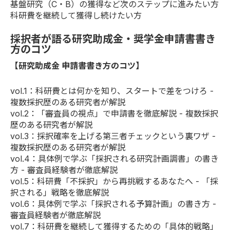
基盤研究（C・B）の獲得など次のステップに進みたい方
科研費を継続して獲得し続けたい方
採択者が語る研究助成金・奨学金申請書書き
方のコツ
【研究助成金 申請書書き方のコツ】
vol.1
：科研費とは何かを知り、スタートで差をつけろ -
複数採択歴のある研究者が解説
vol.2
：「審査員の視点」で申請書を徹底解説 - 複数採択
歴のある研究者が解説
vol.3
：採択確率を上げる第三者チェックという裏ワザ -
複数採択歴のある研究者が解説
vol.4
：具体例で学ぶ「採択される研究計画調書」の書き
方 - 審査員経験者が徹底解説
vol.5
：科研費「不採択」から再挑戦するあなたへ - 「採
択される」戦略を徹底解説
vol.6
：具体例で学ぶ「採択される予算計画」の書き方 -
審査員経験者が徹底解説
vol.7
：科研費を継続して獲得するための「具体的戦略」