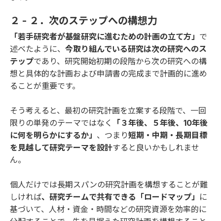
２ - ２．次のステップへの構想力
「若手研究者が基盤研究に進むための計画の立て方」
で
述べたように、
今取り組んでいる研究は次の研究へのス
テップ
であり、研究開始初期の段階から次の研究への構
想と具体的な計画および申請書の完成まで計画的に進め
ることが重要です。
そう考えると、最初の研究計画を立案する段階で、一回
限りの単発のテーマではなく
「３年後、５年後、10年後
に何を明らかにするか」
、つまり
短期・中期・長期目標
を見越して研究テーマを設計
すると良いかもしれませ
ん。
個人だけでは長期スパンの研究計画を構想することが難
しければ
、研究チームで共有できる「ロードマップ」
に
基づいて、人材・資金・時間などの研究資源を効率的に