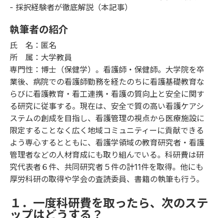
- 採択経験者が徹底解説（本記事）
執筆者の紹介
氏 名：匿名
所 属：大学教員
専門性：博士（保健学）。看護師・保健師。大学院を卒
業後、病院での看護師勤務を経たのちに看護基礎教育な
らびに看護教育・看工連携・看護の質向上と安全に関す
る研究に従事する。現在は、安全で質の高い看護ケアシ
ステムの創成を目指し、看護管理の視点から医療施設に
限定することなく広く地域コミュニティーに貢献できる
よう専心するとともに、看護学領域の教育研究者・看護
管理者などの人材育成にも取り組んでいる。科研費は研
究代表者６件、共同研究者５件の計11件を取得。他にも
厚労科研の取得や学会の査読委員、書籍の執筆も行う。
１．一度科研費を取ったら、次のステ
ップはどうする？