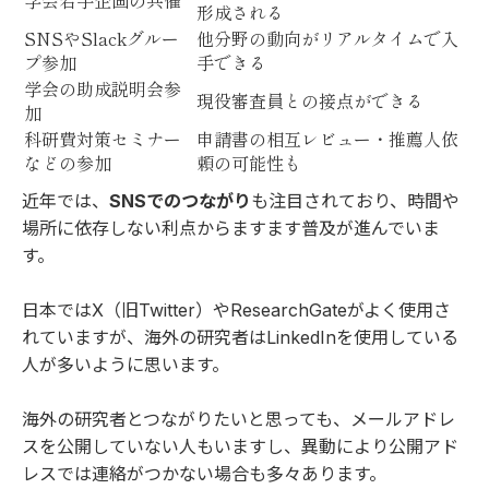
学会若手企画の共催
形成される
SNSやSlackグルー
他分野の動向がリアルタイムで入
プ参加
手できる
学会の助成説明会参
現役審査員との接点ができる
加
科研費対策セミナー
申請書の相互レビュー・推薦人依
などの参加
頼の可能性も
近年では、
SNSでのつながり
も注目されており、時間や
場所に依存しない利点からますます普及が進んでいま
す。
日本では
X
（旧Twitter）や
ResearchGate
がよく使用さ
れていますが、海外の研究者は
LinkedIn
を使用している
人が多いように思います。
海外の研究者とつながりたいと思っても、メールアドレ
スを公開していない人もいますし、異動により公開アド
レスでは連絡がつかない場合も多々あります。