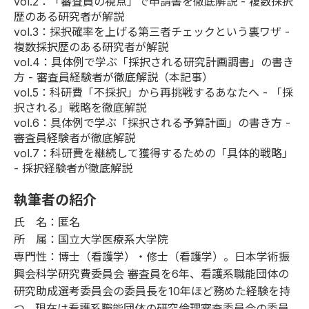
vol.2
：「審査員の視点」で申請書を徹底解説 - 複数採択
歴のある研究者が解説
vol.3
：採択確率を上げる第三者チェックという裏ワザ -
複数採択歴のある研究者が解説
vol.4
：具体例で学ぶ「採択される研究計画調書」の書き
方 - 審査員経験者が徹底解説（本記事）
vol.5
：科研費「不採択」から再挑戦するあなたへ - 「採
択される」戦略を徹底解説
vol.6
：具体例で学ぶ「採択される予算計画」の書き方 -
審査員経験者が徹底解説
vol.7
：科研費を継続して獲得するための「具体的戦略」
- 採択経験者が徹底解説
執筆者の紹介
氏 名：匿名
所 属：国立大学医療系大学院
専門性：博士（看護学）・修士（看護学）。日本学術振
興会科学研究費委員会 審査員を6年、看護系職能団体の
研究助成選考委員会の委員長を10年ほど務めた経験を持
つ。現在は看護系職能団体の研究倫理審査委員会の委員