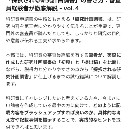
「採択される研究計画調書」の書き方：審査
員経験者が徹底解説 - vol.４
科研費申請書の中核とも言える
「研究計画調書」
は、研
究内容を第三者に分かりやすく伝えることが重要で、専
門外の審査員が読んだとしても、しっかりと研究の目的
や意義が伝わる工夫が求められます。
本稿では、科研費の審査員経験を有する
筆者が、実際に
作成した研究計画調書の「初稿」と「提出稿」を比較
し
ながら、説得力と分かりやすさの点から
「採択される研
究計画調書」
に仕上げるまでの試行錯誤について解説し
ます。
科研費にチャレンジしたいと考えている方や、今まさに
申請書を作成している最中の方に向けて、
どのように記
載内容をブラッシュアップすれば良いのか、具体的な考
え方や記載事例を提示
することで、
実践的なヒント
を提
供できればと思います。