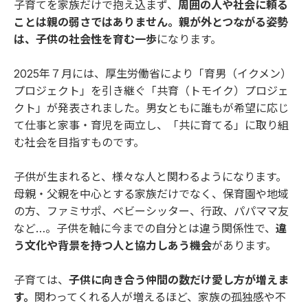
子育てを家族だけで抱え込まず、
周囲の人や社会に頼る
ことは親の弱さではありません。親が外とつながる姿勢
は、子供の社会性を育む一歩
になります。
2025年７月には、厚生労働省により「育男（イクメン）
プロジェクト」を引き継ぐ「共育（トモイク）プロジェ
クト」が発表されました。男女ともに誰もが希望に応じ
て仕事と家事・育児を両立し、「共に育てる」に取り組
む社会を目指すものです。
子供が生まれると、様々な人と関わるようになります。
母親・父親を中心とする家族だけでなく、保育園や地域
の方、ファミサポ、ベビーシッター、行政、パパママ友
など…。子供を軸に今までの自分とは違う関係性で、
違
う文化や背景を持つ人と協力しあう機会
があります。
子育ては、
子供に向き合う仲間の数だけ愛し方が増えま
す。
関わってくれる人が増えるほど、家族の孤独感や不