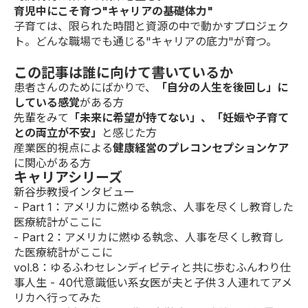
育児中にこそ育つ"キャリアの基礎体力"
子育ては、限られた時間と資源の中で動かすプロジェク
ト。どんな職場でも通じる"キャリアの底力"が育つ。
この記事は誰に向けて書いているか
患者さんのためにばかりで、
「自分の人生を後回し」に
している感覚
がある方
先輩をみて
「未来に希望が持てない」、「妊娠や子育て
との両立が不安」
と感じた方
産業医的視点による
健康経営のプレコンセプションケア
に関心がある方
キャリアシリーズ
新谷歩教授インタビュー
-
Part 1
：アメリカに燃ゆる執念、人事を尽くし教育した
医療統計がここに
-
Part 2
：アメリカに燃ゆる執念、人事を尽くし教育し
た医療統計がここに
vol.8
：ゆるふわセレンディピティと共に歩むふんわり仕
事人生 - 40代意識低い系女医が夫と子供３人連れてアメ
リカへ行ってみた