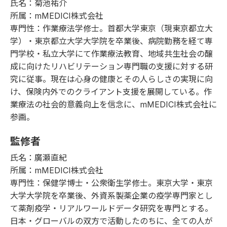
氏名：菊池祐介
所属：mMEDICI株式会社
専門性：作業療法学修士。首都大学東京（現東京都立大
学）・東京都立大学大学院を卒業後、病院勤務を経て専
門学校・私立大学にて作業療法教育、地域共生社会の醸
成に向けたリハビリテーション専門職の支援に対する研
究に従事。現在は心身の健康とその人らしさの実現に向
け、保険内外でのクライアント支援を展開している。作
業療法の社会的意義向上を信念に、mMEDICI株式会社に
参画。
監修者
氏名：廣瀬直紀
所属：mMEDICI株式会社
専門性：保健学博士・公衆衛生学修士。東京大学・東京
大学大学院を卒業後、外資系製薬企業の疫学専門家とし
て薬剤疫学・リアルワールドデータ研究を専門とする。
日本・グローバルの双方で活動したのちに、全ての人が