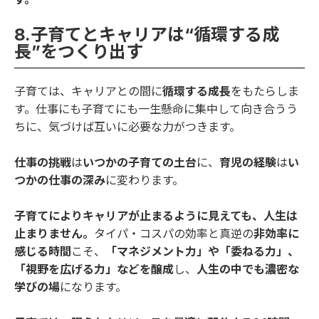
8.子育てとキャリアは“循環する成
長”をつくり出す
子育ては、キャリアとの間に
循環する成長
をもたらしま
す。仕事にも子育てにも一生懸命に集中して向き合うう
ちに、気づけば互いに必要な力がつきます。
仕事の挑戦
は
いつかの子育ての土台
に、
育児の経験
は
い
つかの仕事の深み
に変わります。
子育てによりキャリアが止まるように見えても、人生は
止まりません。
タイパ・コスパの効率と真逆の
非効率に
感じる時間
こそ、
「マネジメント力」や「委ねる力」、
「視野を広げる力」などを醸成
し、
人生の中でも濃密な
学びの場
になります。