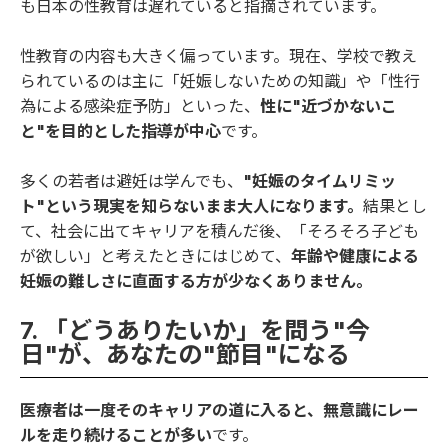
も日本の性教育は遅れていると指摘されています。
性教育の内容も大きく偏っています。現在、学校で教え
られているのは主に「妊娠しないための知識」や「性行
為による感染症予防」といった、
性に"近づかないこ
と"を目的とした指導が中心
です。
多くの若者は避妊は学んでも、
"妊娠のタイムリミッ
ト"という現実を知らないまま大人になります。
結果とし
て、社会に出てキャリアを積んだ後、「そろそろ子ども
が欲しい」と考えたときにはじめて、
年齢や健康による
妊娠の難しさに直面する方が少なくありません。
7. 「どうありたいか」を問う"今
日"が、あなたの"節目"になる
医療者は一度そのキャリアの道に入ると、無意識にレー
ルを走り続けることが多い
です。