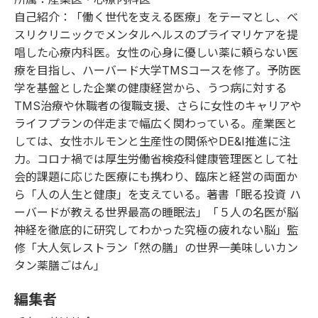
自己紹介：「働く世代を支える医療」をテーマとし、ベ
スリクリニックでメンタルヘルスのプライマリケアを提
唱した心療内科医。女性の心身に優しい薬に頼らない医
療を目指し、ハーバード大学TMSコースを修了。予防医
学を基盤とした企業の健康経営から、うつ病に対する
TMS治療や休職者の復職支援、さらに女性のキャリアや
ライフプランの伴走まで幅広く関わっている。産業医と
しては、女性ホルモンと生産性の関係やDE&I推進に注
力。コロナ禍では厚生労働省検疫科健康管理医として社
会的課題に応じた医療にも携わり、臨床と経営の両面か
ら「人の人生と健康」を支えている。
著書
「
眠る投資 ハ
ーバードが教える世界最高の睡眠法
」「
５人の名医が脳
神経を徹底的に研究してわかった究極の疲れない脳
」監
修「
大人気レストラン「然の膳」の世界一美味しいカン
タン薬膳ごはん
」
編集者