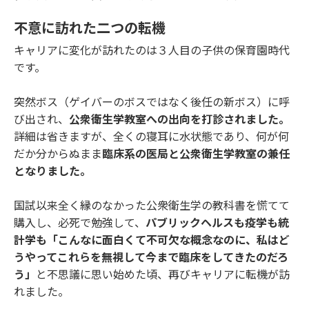
不意に訪れた二つの転機
キャリアに変化が訪れたのは３人目の子供の保育園時代
です。
突然ボス（ゲイバーのボスではなく後任の新ボス）に呼
び出され、
公衆衛生学教室への出向を打診されました。
詳細は省きますが、全くの寝耳に水状態であり、何が何
だか分からぬまま
臨床系の医局と公衆衛生学教室の兼任
となりました。
国試以来全く縁のなかった公衆衛生学の教科書を慌てて
購入し、必死で勉強して、
パブリックヘルスも疫学も統
計学も「こんなに面白くて不可欠な概念なのに、私はど
うやってこれらを無視して今まで臨床をしてきたのだろ
う」
と不思議に思い始めた頃、再びキャリアに転機が訪
れました。