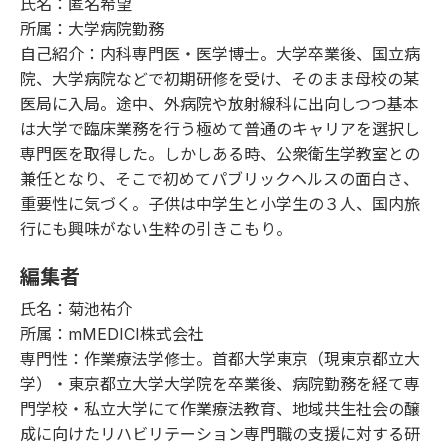
氏名：匿名希望
所属：大学病院勤務
自己紹介：内科専門医・医学博士。大学卒業後、国立病
院、大学病院などで初期研修を受け、そのまま母校の某
医局に入局。途中、外病院や放射線科に出向しつつ基本
は大学で臨床業務を行う極めて普通のキャリアを選択し
専門医を取得した。しかしある時、公衆衛生学教室との
兼任となり、そこで初めてパブリックヘルスの面白さ、
重要性に気づく。子供は中学生と小学生の３人、国内旅
行にも興味がない生粋の引きこもり。
編集者
氏名：菊池祐介
所属：mMEDICI株式会社
専門性：作業療法学修士。首都大学東京（現東京都立大
学）・東京都立大学大学院を卒業後、病院勤務を経て専
門学校・私立大学にて作業療法教育、地域共生社会の醸
成に向けたリハビリテーション専門職の支援に対する研