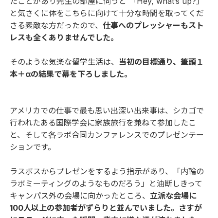
たことがあり先生の部屋に伺うと 「Hey, what’s up?」
と気さくに体をこちらに向けて十分な時間を取ってくだ
さる素敵な方だったので、
仕事へのプレッシャーもスト
レスも全くありませんでした。
そのような気楽な留学生活は、
当初の目標通り、筆頭１
本＋αの結果で幕を下ろしました。
アメリカでの仕事で最も思い出深い出来事は、シカゴで
行われたある国際学会に家族旅行を兼ねて参加したこ
と、そして各ラボ合同カンファレンスでのプレゼンテー
ションです。
ラスボスからプレゼンをするよう指示があり、「内輪の
ラボミーティングのようなものだろう」と油断しきって
キャンパス外の会場に向かったところ、
立派な会場に
100人以上の参加者がずらりと並んでいました。さすが