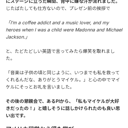
にステージに立った瞬間、背中に嫌な汗が流れました。
じたばたしても仕方ないので、プレゼン前の挨拶で
「I’m a coffee addict and a music lover, and my
heroes when I was a child were Madonna and Michael
Jackson.」
と、たどたどしい英語で言ってみたら爆笑を取れまし
た。
「音楽は子供の頃と同じように、いつまでも私を救って
くれるんだな、ありがとうマイケル。」と心の中でマイ
ケルにそっとお礼を言いました。
その後の懇親会で、あるPIから、「私もマイケルが大好
きだったの！」と嬉しそうに話しかけられたのも良い思
い出です。