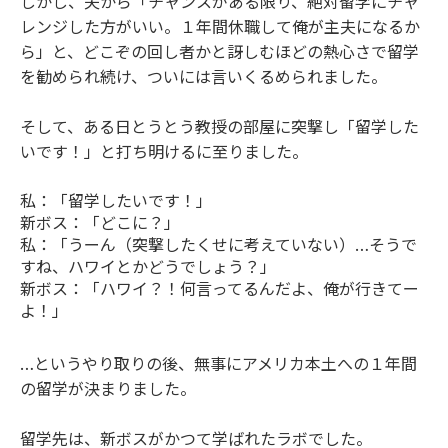
しかし、夫から「チャンスがある限り、絶対留学にチャ
レンジした方がいい。１年間休職して俺が主夫になるか
ら」と、どこぞの回し者かと訝しむほどの熱心さで留学
を勧められ続け、ついには言いくるめられました。
そして、ある日とうとう教授の部屋に突撃し「留学した
いです！」と打ち明けるに至りました。
私：「留学したいです！」
新ボス：「どこに？」
私：「うーん（突撃したくせに考えていない）…そうで
すね、ハワイとかどうでしょう？」
新ボス：「ハワイ？！何言ってるんだよ、俺が行きてー
よ！」
…というやり取りの後、無事にアメリカ本土への１年間
の留学が決まりました。
留学先は、新ボスがかつて学ばれたラボでした。