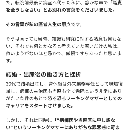
た。転院前最後に病室へ伺った私に、静かな声で
「職責
を全うしなさい」とお別れの言葉をくださいました。
その言葉が私の医者人生の原点です。
そうは言っても当時、知識も研究に対する熱意も何もな
い、それでも何とかなると考えていた若いだけの私は、
救いようがないほど愚かで、傲慢ですらあったと思いま
す。
結婚・出産後の働き方と挫折
30代で結婚出産し、育休後は外来業務専任として職場復
帰し、病棟の主治医も当直も全て免除という非常にあり
がたい条件のもとで恐る恐る
ワーキングマザーとしての
キャリアをスタートさせました。
しかし、それは同時に
「”病棟医や当直医に申し訳な
い”というワーキングマザーにありがちな罪悪感に苛ま