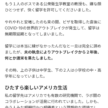
もう１人のボスである公衆衛生学教室の教授も、嫌な顔
ひとつせず、快く留学を許可してくださいました。
やれやれと安堵したのも束の間、ビザを取得した直後に
COVID-19の世界的アウトブレイクが発生して、留学は
無期限延期となってしまいました。
留学には本当に縁がなかったんだなと一旦は完全に諦め
ましたが、
夫の執念によりアウトブレイクから２年後、
何とか渡米を果たしました。
その時、上の子供は中学生、下の２人は小学校の中・高
学年になっていました。
ひたすら楽しいアメリカ生活
私の留学先はアメリカでも有数の研究機関で、ラボ間の
コラボレーションが活発に行われていました。しかも、
会う人みな超親切かつ超優秀という理想的な環境でし