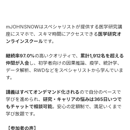
mJOHNSNOWはスペシャリストが提供する医学研究講
座にスマホで、スキマ時間にアクセスできる
医学研究オ
ンラインスクール
です。
継続率97.0%
の高いクオリティで、
累計1,912名を超える
仲間が入会
し、初学者向けの因果推論、疫学、統計学、
データ解析、RWDなどをスペシャリストから学んでいま
す。
講義はすべてオンデマンド化される
ので自分のペースで
学びを進められ、
研究・キャリアの悩みは365日いつで
もチャットで相談可能
。安心の定額制で、満足いくまで
学び放題です。
【参加者の声】