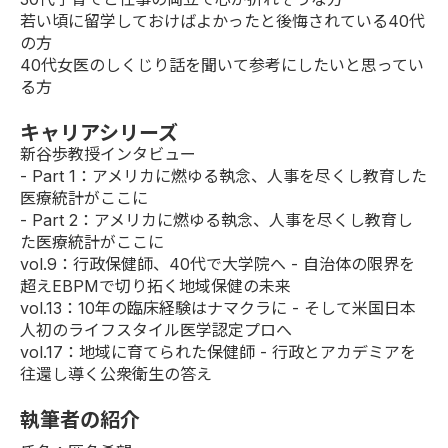
若い頃に留学しておけばよかったと後悔されている40代
の方
40代女医のしくじり話を聞いて参考にしたいと思ってい
る方
キャリアシリーズ
新谷歩教授インタビュー
-
Part 1
：アメリカに燃ゆる執念、人事を尽くし教育した
医療統計がここに
-
Part 2
：アメリカに燃ゆる執念、人事を尽くし教育し
た医療統計がここに
vol.9
：行政保健師、40代で大学院へ - 自治体の限界を
超えEBPMで切り拓く地域保健の未来
vol.13
：10年の臨床経験はナマクラに - そして米国日本
人初のライフスタイル医学認定プロへ
vol.17
：地域に育てられた保健師 - 行政とアカデミアを
往還し導く公衆衛生の答え
執筆者の紹介