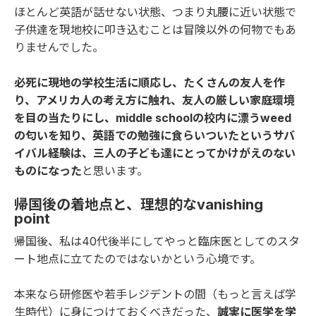
ほとんど英語が話せない状態、つまり丸腰に近い状態で
子供達を現地校に叩き込むことは冒険以外の何物でもあ
りませんでした。
必死に現地の学校生活に順応し、たくさんの友人を作
り、アメリカ人の考え方に触れ、友人の厳しい家庭環境
を目の当たりにし、middle schoolの校内に漂うweed
の匂いを知り、英語での勉強に食らいついたというサバ
イバル経験は、三人の子ども達にとってかけがえのない
ものになった
と思います。
帰国後の着地点と、理想的なvanishing
point
帰国後、私は40代後半にしてやっと臨床医としてのスタ
ート地点に立てたのではないかという心境です。
本来なら研修医や若手レジデントの間（もっと言えば学
生時代）に身につけておくべきだった、
誠実に医学を学