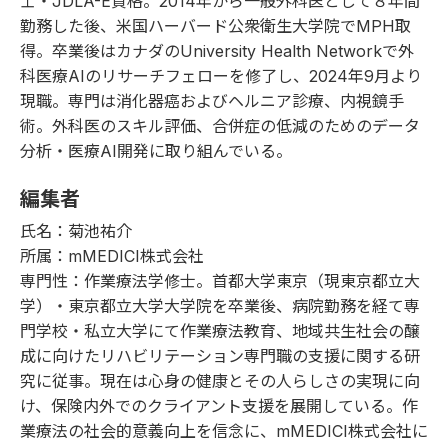
士・JDLA-E資格。2014年から一般外科医として８年間
勤務した後、米国ハーバード公衆衛生大学院でMPH取
得。卒業後はカナダのUniversity Health Networkで外
科医療AIのリサーチフェローを修了し、2024年9月より
現職。専門は消化器癌およびヘルニア診療、内視鏡手
術。外科医のスキル評価、合併症の低減のためのデータ
分析・医療AI開発に取り組んでいる。
編集者
氏名：菊池祐介
所属：mMEDICI株式会社
専門性：作業療法学修士。首都大学東京（現東京都立大
学）・東京都立大学大学院を卒業後、病院勤務を経て専
門学校・私立大学にて作業療法教育、地域共生社会の醸
成に向けたリハビリテーション専門職の支援に関する研
究に従事。現在は心身の健康とその人らしさの実現に向
け、保険内外でのクライアント支援を展開している。作
業療法の社会的意義向上を信念に、mMEDICI株式会社に