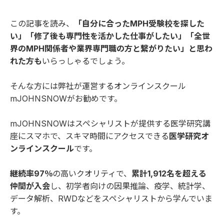
この記事を読み、
「自分に合ったMPH受験校を探した
い」「修了後も専門性を活かした仕事がしたい」「全世
界のMPH関係者や業界専門職の方と繋がりたい」と思わ
れた方も
いらっしゃるでしょう。
そんな方には弊社が運営するオンラインスクール
mJOHNSNOWがお勧めです。
mJOHNSNOWはスペシャリストが提供する医学研究講
座にスマホで、スキマ時間にアクセスできる
医学研究オ
ンラインスクール
です。
継続率97％
の高いクオリティで、
累計1,912名を超える
仲間が入会
し、初学者向けの因果推論、疫学、統計学、
データ解析、RWDなどをスペシャリストから学んでいま
す。