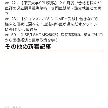
vol.22
：【東京大学SPH受験】２か月弱で合格を掴んだ
医師の過去問重視戦略術：専門医試験・論文執筆との両
立
vol.28
：【ジョンズホプキンスMPH受験】働きながら、
臨床と研究に深みを：血液内科医が選んだオンライン
MPHという最適解
vol.50
【LSE/LSHTM受験記】病院薬剤師、英国でゼロ
から医療経済と医療政策を学ぶ
その他の新着記事
#アカデミア