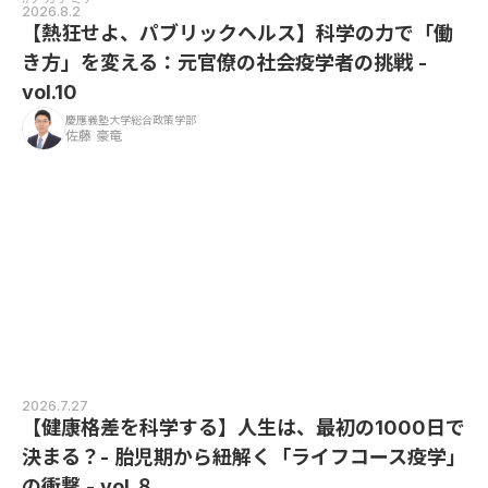
2026.8.2
【熱狂せよ、パブリックヘルス】科学の力で「働
き方」を変える：元官僚の社会疫学者の挑戦 -
vol.10
慶應義塾大学総合政策学部
佐藤 豪竜
2026.7.27
【健康格差を科学する】人生は、最初の1000日で
決まる？- 胎児期から紐解く「ライフコース疫学」
の衝撃 - vol.８