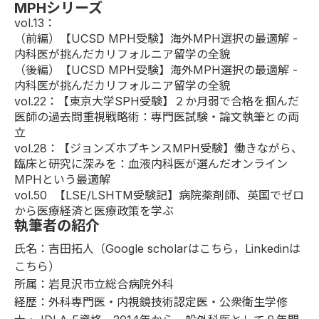
MPHシリーズ
vol.13：
（前編）
【UCSD MPH受験】海外MPH選択の最適解 -
内科医が挑んだカリフォルニア留学の全貌
（後編）
【UCSD MPH受験】海外MPH選択の最適解 -
内科医が挑んだカリフォルニア留学の全貌
vol.22
：【東京大学SPH受験】２か月弱で合格を掴んだ
医師の過去問重視戦略術：専門医試験・論文執筆との両
立
vol.28
：【ジョンズホプキンスMPH受験】働きながら、
臨床と研究に深みを：血液内科医が選んだオンライン
MPHという最適解
vol.50
【LSE/LSHTM受験記】病院薬剤師、英国でゼロ
から医療経済と医療政策を学ぶ
執筆者の紹介
氏名：吉田拓人（Google scholarは
こちら
，Linkedinは
こちら
）
所属：岩見沢市立総合病院外科
経歴：外科専門医・内視鏡技術認定医・公衆衛生学修