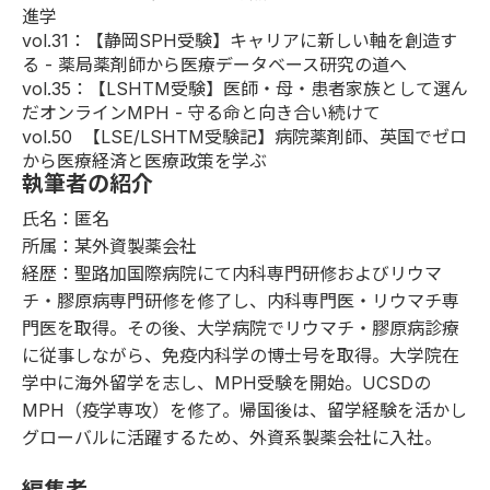
進学
vol.31
：【静岡SPH受験】キャリアに新しい軸を創造す
る - 薬局薬剤師から医療データベース研究の道へ
vol.35
：【LSHTM受験】医師・母・患者家族として選ん
だオンラインMPH - 守る命と向き合い続けて
vol.50
【LSE/LSHTM受験記】病院薬剤師、英国でゼロ
から医療経済と医療政策を学ぶ
執筆者の紹介
氏名：匿名
所属：某外資製薬会社
経歴：聖路加国際病院にて内科専門研修およびリウマ
チ・膠原病専門研修を修了し、内科専門医・リウマチ専
門医を取得。その後、大学病院でリウマチ・膠原病診療
に従事しながら、免疫内科学の博士号を取得。大学院在
学中に海外留学を志し、MPH受験を開始。UCSDの
MPH（疫学専攻）を修了。帰国後は、留学経験を活かし
グローバルに活躍するため、外資系製薬会社に入社。