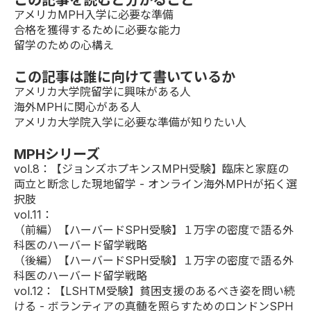
この記事を読むと分かること
アメリカMPH入学に必要な準備
合格を獲得するために必要な能力
留学のための心構え
この記事は誰に向けて書いているか
アメリカ大学院留学に興味がある人
海外MPHに関心がある人
アメリカ大学院入学に必要な準備が知りたい人
MPHシリーズ
vol.8
：【ジョンズホプキンスMPH受験】臨床と家庭の
両立と断念した現地留学 - オンライン海外MPHが拓く選
択肢
vol.11：
（前編）
【ハーバードSPH受験】１万字の密度で語る外
科医のハーバード留学戦略
（後編）
【ハーバードSPH受験】１万字の密度で語る外
科医のハーバード留学戦略
vol.12
：【LSHTM受験】貧困支援のあるべき姿を問い続
ける - ボランティアの真髄を照らすためのロンドンSPH