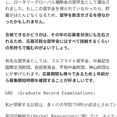
し、ロータリーグローバル補助金の奨学生として選出さ
れました。もしこの奨学金を得られていなかったら、貯
蓄がほとんどなくなるため、
留学を断念せざるを得なか
ったかもしれません。
合格できるかどうかは、その年の応募者状況にも左右さ
れるため、応募可能な奨学金にはすべて挑戦するくらい
の気持ちで臨むのがよいでしょう。
有名な奨学金としては、フルブライト奨学金、中島記念
国際交流財団、吉田育英会、平和中島財団、神山財団な
どが挙げられます。
応募期間も様々であるため１年前か
ら募集開始時期を確認することが好ましいです。
GRE （Graduate Record Examinations）

私が受験する以前は、多くの大学院でGREが必須とされてい
英語読解能力(Verbal Reasoning)に関しては、ネ