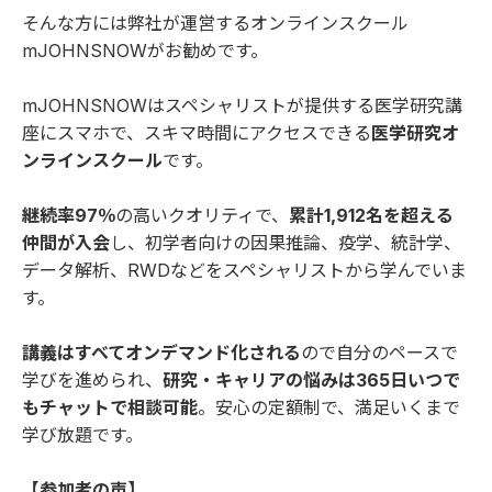
そんな方には弊社が運営するオンラインスクール
mJOHNSNOWがお勧めです。
mJOHNSNOWはスペシャリストが提供する医学研究講
座にスマホで、スキマ時間にアクセスできる
医学研究オ
ンラインスクール
です。
継続率97％
の高いクオリティで、
累計1,912名を超える
仲間が入会
し、初学者向けの因果推論、疫学、統計学、
データ解析、RWDなどをスペシャリストから学んでいま
す。
講義はすべてオンデマンド化される
ので自分のペースで
学びを進められ、
研究・キャリアの悩みは365日いつで
もチャットで相談可能
。安心の定額制で、満足いくまで
学び放題です。
【参加者の声】