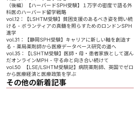
（後編）
【ハーバードSPH受験】１万字の密度で語る外
科医のハーバード留学戦略
vol.12
：【LSHTM受験】貧困支援のあるべき姿を問い続
ける - ボランティアの真髄を照らすためのロンドンSPH
進学
vol.31
：【静岡SPH受験】キャリアに新しい軸を創造す
る - 薬局薬剤師から医療データベース研究の道へ
vol.35
：【LSHTM受験】医師・母・患者家族として選ん
だオンラインMPH - 守る命と向き合い続けて
vol.50
【LSE/LSHTM受験記】病院薬剤師、英国でゼロ
から医療経済と医療政策を学ぶ
その他の新着記事