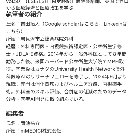
vol.50
【LSE/LSHTM受験記】病院薬剤師、英国でゼロ
から医療経済と医療政策を学ぶ
執筆者の紹介
氏名：吉田拓人（Google scholarは
こちら
，Linkedinは
こちら
）
所属：岩見沢市立総合病院外科
経歴：外科専門医・内視鏡技術認定医・公衆衛生学修
士・JDLA-E資格。2014年から一般外科医として８年間
勤務した後、米国ハーバード公衆衛生大学院でMPH取
得。卒業後はカナダのUniversity Health Networkで外
科医療AIのリサーチフェローを修了し、2024年9月より
現職。専門は消化器癌およびヘルニア診療、内視鏡手
術。外科医のスキル評価、合併症の低減のためのデータ
分析・医療AI開発に取り組んでいる。
編集者
氏名：菊池祐介
所属：mMEDICI株式会社