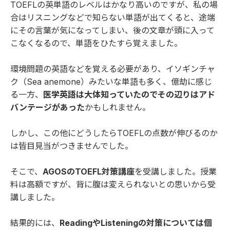
TOEFLの英単語のレベルはかなり高いのですが、私の場
合はリスニングなどで知らない単語が出てくると、途端
にその言葉が気になってしまい、後の文章が頭に入って
こなくなるので、単語をひたすら覚えました。
環境問題の英語などを覚える必要があり、イソギンチャ
ク（Sea anemone）みたいな単語も多く、億劫に感じ
る一方、
医学英語は大体知っていたのでその辺りはアド
バンテージがあった
かもしれません。
しかし、この他にどうしたらTOEFLの点数が伸びるのか
は皆目見当がつきませんでした。
そこで、
AGOSのTOEFL対策講座
を受講しました。授業
料は高額ですが、背に腹は変えられないとの思いから受
講しました。
結果的には、
ReadingやListeningの対策については個