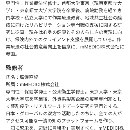
専門性：作業療法学修士。首都大学東京（現東京都立大
学）・東京都立大学大学院を卒業後、病院勤務を経て専
門学校・私立大学にて作業療法教育、地域共生社会の醸
成に向けたリハビリテーション専門職の支援に関する研
究に従事。現在は心身の健康とその人らしさの実現に向
け、保険内外でのクライアント支援を展開している。作
業療法の社会的意義向上を信念に、mMEDICI株式会社に
参画。
監修者
氏名：廣瀬直紀
所属：mMEDICI株式会社
専門性：保健学博士・公衆衛生学修士。東京大学・東京
大学大学院を卒業後、外資系製薬企業の疫学専門家とし
て薬剤疫学・リアルワールドデータ研究を専門とする。
日本・グローバルの双方で活動したのちに、全ての人が
アクセス可能な一流の知のプラットフォームを作り、
「知に繁栄を、辺野に豊穣を」実現すべく、mMEDICI株