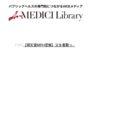
TOP
/
【順天堂MPH受験】父を看取っ...