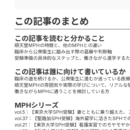
この記事のまとめ
この記事を読むと分かること
順天堂MPHの特徴と、他のMPHとの違い
臨床から公衆衛生に踏み出す際の葛藤や判断軸
受験準備の具体的なステップと、働きながら進学する
この記事は誰に向けて書いているか
臨床の道を続けるか、公衆衛生に進むか迷っている医
順天堂MPHの雰囲気や実際の学びについて、リアルな
働きながらMPHに通うことを検討している方
MPHシリーズ
vol.5
：【東京大学SPH受験】妻とともに乗り越えた、
vol.37
：【聖路加SPH受験】海外留学に活きたSPHで
vol.21
：【東京大学SPH受験】看護実習でのモヤモヤから