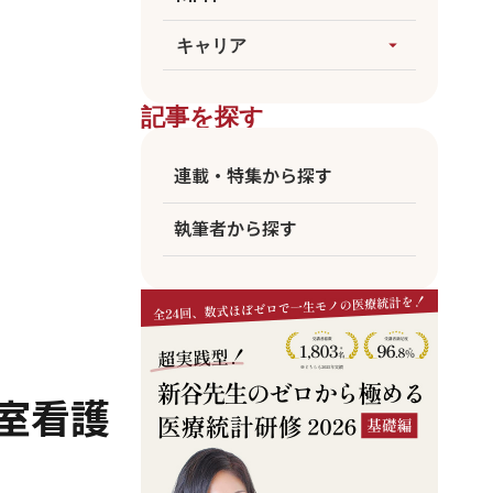
論文執筆
生成AI
すべてを見る
キャリア
arrow_drop_up
医療統計
臨床
海外大MPH
すべてを見る
ビジネス
記事を探す
国公立MPH
医師
東大MPH
看護師
連載・特集から探す
京大MPH
リハビリ
執筆者から探す
コメディカル
アカデミア
企業職員
室看護