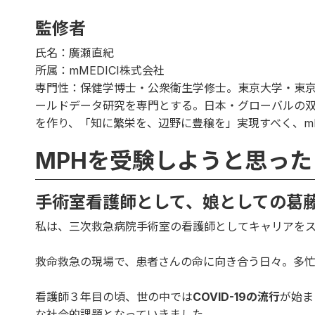
監修者
氏名：廣瀬直紀
所属：mMEDICI株式会社
専門性：保健学博士・公衆衛生学修士。東京大学・東
ールドデータ研究を専門とする。日本・グローバルの
を作り、「知に繁栄を、辺野に豊穣を」実現すべく、mM
MPHを受験しようと思っ
手術室看護師として、娘としての葛
私は、三次救急病院手術室の看護師としてキャリアを
救命救急の現場で、患者さんの命に向き合う日々。多
看護師３年目の頃、世の中では
COVID-19の流行
が始ま
な社会的課題となっていきました。