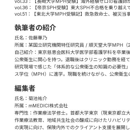
vol.33
：【長崎大学MPH受験】海外経験ゼロの看護師
vol.36
：【帝京SPH受験】東大SPH不合格を乗り越
vol.51
：【東北大学MPH受験記】救急救命士、被災当
執筆者の紹介
氏名：佐藤華乃
所属：某国立研究機関特任研究員 / 順天堂大学MPH（2
自己紹介：東京慈恵会医科大学医学部看護学科を卒業後、
公衆衛生に関心を持つ。退職後はクリニック勤務を経て
研究現場で感じた「体系的な公衆衛生の知識の必要性」か
ス学位（MPH）に進学。現職を続けながら、公衆衛生
編集者
氏名：菊池祐介
所属：mMEDICI株式会社
専門性：作業療法学修士。首都大学東京（現東京都立
作業療法教育、地域共生社会の醸成に向けたリハビリ
の実現に向け、保険内外でのクライアント支援を展開し