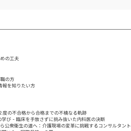
ための工夫
療職の方
情報を知りたい方
２度の不合格から合格までの不橈なる軌跡
の学び - 臨床を手放さずに挑み抜いた内科医の決断
公衆衛生の道へ：介護現場の変革に挑戦するコンサルタントの原点