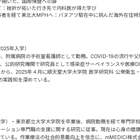
が開いた、国際保健への扉
えて：挫折が拓いた行き先で内科医が得た学び
事者を経て東北大MPHへ：バヌアツ駐在中に挑んだ海外在住特
025年入学）
附属病院の手術室看護師として勤務。COVID-19の流行や
、公的研究機関で研究員として感染症サーベイランスや医療D
ら、2025年４月に順天堂大学大学院 医学研究科 公衆衛生
の実践知を深めている。
大学）・東京都立大学大学院を卒業後、病院勤務を経て専門学
テーション専門職の支援に関する研究に従事。現在は心身の健
ている。作業療法の社会的意義向上を信念に、mMEDICI株式