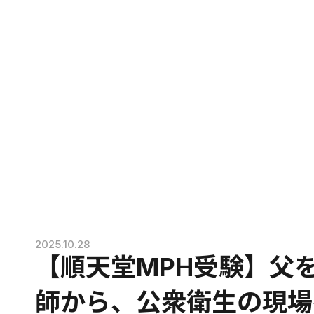
2025.10.28
【順天堂MPH受験】父
師から、公衆衛生の現場へ -