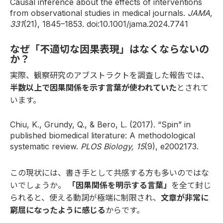
Causal inference about the effects of interventions
from observational studies in medical journals.
JAMA,
331
(21), 1845–1853. doi:10.1001/jama.2024.7741
なぜ「不適切な因果表現」はなくならないの
か？
実際、観察研究のアブストラクトを調査した報告では、
半数以上で因果関係を示す言葉が使われていた
とされて
います。
Chiu, K., Grundy, Q., & Bero, L. (2017). “Spin” in
published biomedical literature: A methodological
systematic review.
PLOS Biology, 15
(9), e2002173.
この現状には、書き手として共感する方も多いのではな
いでしょうか。
「因果関係を明示する言葉」
を全て封じ
られると、使える動詞が極端に制限され、
文章が非常に
窮屈になったように感じる
からです。