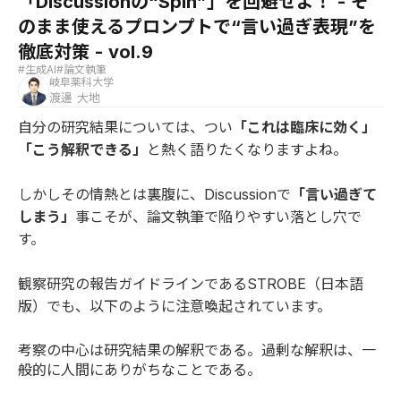
「Discussionの“Spin”」を回避せよ！ - そ
のまま使えるプロンプトで“言い過ぎ表現”を
徹底対策 - vol.9
#生成AI
#論文執筆
岐阜薬科大学
渡邊 大地
自分の研究結果については、つい
「これは臨床に効く」
「こう解釈できる」
と熱く語りたくなりますよね。
しかしその情熱とは裏腹に、Discussionで
「言い過ぎて
しまう」
事こそが、論文執筆で陥りやすい落とし穴で
す。
観察研究の報告ガイドラインであるSTROBE（日本語
版）でも、以下のように注意喚起されています。
考察の中心は研究結果の解釈である。過剰な解釈は、一
般的に人間にありがちなことである。