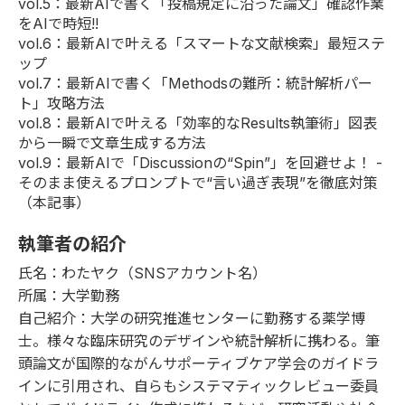
vol.5
：最新AIで書く「投稿規定に沿った論文」確認作業
をAIで時短!!
vol.6
：最新AIで叶える「スマートな文献検索」最短ステ
ップ
vol.7
：最新AIで書く「Methodsの難所：統計解析パー
ト」攻略方法
vol.8
：最新AIで叶える「効率的なResults執筆術」図表
から一瞬で文章生成する方法
vol.9：最新AIで「Discussionの“Spin”」を回避せよ！ -
そのまま使えるプロンプトで“言い過ぎ表現”を徹底対策
（本記事）
執筆者の紹介
氏名：わたヤク（SNSアカウント名）
所属：大学勤務
自己紹介：大学の研究推進センターに勤務する薬学博
士。様々な臨床研究のデザインや統計解析に携わる。筆
頭論文が国際的ながんサポーティブケア学会のガイドラ
インに引用され、自らもシステマティックレビュー委員