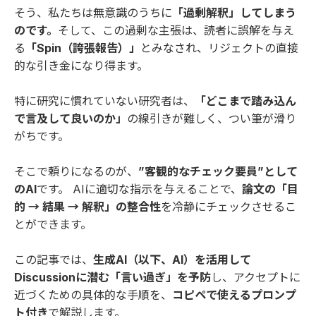
そう、私たちは無意識のうちに
「過剰解釈」してしまう
のです。
そして、この過剰な主張は、読者に誤解を与え
る
「Spin（誇張報告）」
とみなされ、リジェクトの直接
的な引き金になり得ます。
特に研究に慣れていない研究者は、
「どこまで踏み込ん
で言及して良いのか」
の線引きが難しく、つい筆が滑り
がちです。
そこで頼りになるのが、
”客観的なチェック要員”として
のAI
です。 AIに適切な指示を与えることで、
論文の「目
的 → 結果 → 解釈」の整合性
を冷静にチェックさせるこ
とができます。
この記事では、
生成AI（以下、AI）を活用して
Discussionに潜む「言い過ぎ」を予防
し、アクセプトに
近づくための具体的な手順を、
コピペで使えるプロンプ
ト付き
で解説します。