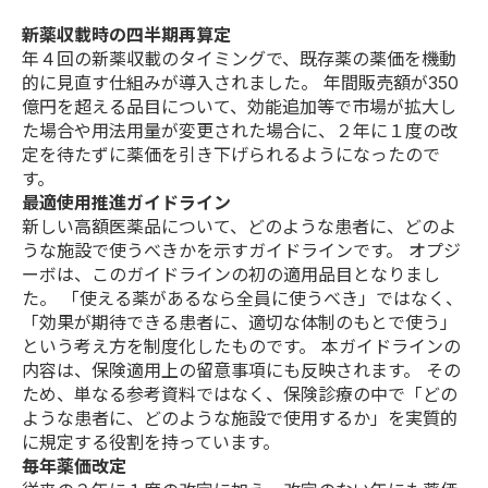
新薬収載時の四半期再算定
年４回の新薬収載のタイミングで、既存薬の薬価を機動
的に見直す仕組みが導入されました。 年間販売額が350
億円を超える品目について、効能追加等で市場が拡大し
た場合や用法用量が変更された場合に、２年に１度の改
定を待たずに薬価を引き下げられるようになったので
す。
最適使用推進ガイドライン
新しい高額医薬品について、どのような患者に、どのよ
うな施設で使うべきかを示すガイドラインです。 オプジ
ーボは、このガイドラインの初の適用品目となりまし
た。 「使える薬があるなら全員に使うべき」ではなく、
「効果が期待できる患者に、適切な体制のもとで使う」
という考え方を制度化したものです。 本ガイドラインの
内容は、保険適用上の留意事項にも反映されます。 その
ため、単なる参考資料ではなく、保険診療の中で「どの
ような患者に、どのような施設で使用するか」を実質的
に規定する役割を持っています。
毎年薬価改定