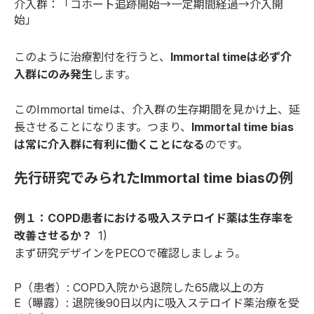
介入群：「コホート追跡開始→一定期間経過→介入開
始」
このように治療割付を行うと、
Immortal timeは必ず介
入群にのみ発生
します。
このImmortal timeは、介入群の生存期間を見かけ上、延
長させることになります。つまり、
Immortal time bias
は常に介入群に有利に働くことになる
のです。
先行研究でみられたImmortal time biasの例
例１：COPD患者における吸入ステロイド薬は生存率を
改善させるか？
1)
まず研究デザインをPECOで確認しましょう。
P（患者）: COPD入院から退院した65歳以上の方
E（曝露）: 退院後90日以内に吸入ステロイド薬治療を受