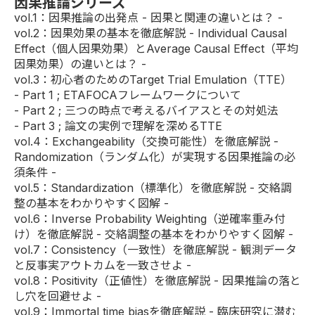
因果推論シリーズ
vol.1
：因果推論の出発点 - 因果と関連の違いとは？ -
vol.2
：因果効果の基本を徹底解説 - Individual Causal
Effect（個人因果効果）とAverage Causal Effect（平均
因果効果）の違いとは？ -
vol.3：初心者のためのTarget Trial Emulation（TTE）
-
Part 1
; ETAFOCAフレームワークについて
-
Part 2
; 三つの時点で考えるバイアスとその対処法
-
Part 3
; 論文の実例で理解を深めるTTE
vol.4
：Exchangeability（交換可能性）を徹底解説 -
Randomization（ランダム化）が実現する因果推論の必
須条件 -
vol.5
：Standardization（標準化）を徹底解説 - 交絡調
整の基本をわかりやすく図解 -
vol.6
：Inverse Probability Weighting（逆確率重み付
け）を徹底解説 - 交絡調整の基本をわかりやすく図解 -
vol.7
：Consistency（一致性）を徹底解説 - 観測データ
と反事実アウトカムを一致させよ -
vol.8
：Positivity（正値性）を徹底解説 - 因果推論の落と
し穴を回避せよ -
vol.9
：Immortal time biasを徹底解説 - 臨床研究に潜む