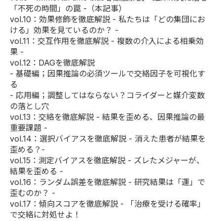
「不死の時間」の罠 -（本記事）
vol.10
：効果修飾を徹底解説 - 私たちは「どの集団にお
ける」効果を見ているのか？ -
vol.11
：交互作用を徹底解説 - 複数の介入による相乗効
果 -
vol.12：DAGを徹底解説
-
基礎編
；因果推論の必須ツールで交絡因子を可視化す
る
-
応用編
；調整してはならない？コライダーと媒介変数
の落とし穴
vol.13
：交絡を徹底解説 - 結果を歪める、因果推論の最
重要課題 -
vol.14
：選択バイアスを徹底解説 - 消えた患者が結果を
歪める？-
vol.15
：測定バイアスを徹底解説 - ズレたメジャーが、
結果を歪める -
vol.16
：ランダム誤差を徹底解説 - 研究結果は「運」で
歪むのか？ -
vol.17
：傾向スコアを徹底解説 - 「治療を受ける確率」
で交絡に対処せよ！