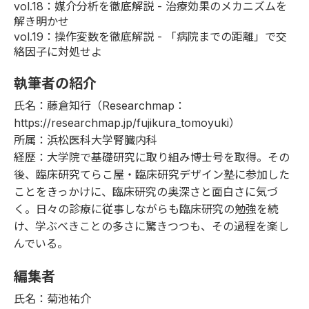
vol.18
：媒介分析を徹底解説 - 治療効果のメカニズムを
解き明かせ
vol.19
：操作変数を徹底解説 - 「病院までの距離」で交
絡因子に対処せよ
執筆者の紹介
氏名：藤倉知行（Researchmap：
https://researchmap.jp/fujikura_tomoyuki
）
所属：
浜松医科大学腎臓内科
経歴：大学院で基礎研究に取り組み博士号を取得。その
後、臨床研究てらこ屋・臨床研究デザイン塾に参加した
ことをきっかけに、臨床研究の奥深さと面白さに気づ
く。日々の診療に従事しながらも臨床研究の勉強を続
け、学ぶべきことの多さに驚きつつも、その過程を楽し
んでいる。
編集者
氏名：菊池祐介