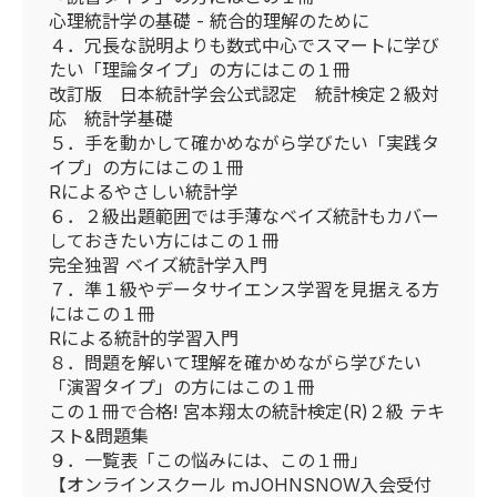
心理統計学の基礎 - 統合的理解のために
４．冗長な説明よりも数式中心でスマートに学び
たい「理論タイプ」の方にはこの１冊
改訂版 日本統計学会公式認定 統計検定２級対
応 統計学基礎
５．手を動かして確かめながら学びたい「実践タ
イプ」の方にはこの１冊
Rによるやさしい統計学
６．２級出題範囲では手薄なベイズ統計もカバー
しておきたい方にはこの１冊
完全独習 ベイズ統計学入門
７．準１級やデータサイエンス学習を見据える方
にはこの１冊
Rによる統計的学習入門
８．問題を解いて理解を確かめながら学びたい
「演習タイプ」の方にはこの１冊
この１冊で合格! 宮本翔太の統計検定(R)２級 テキ
スト&問題集
９．一覧表「この悩みには、この１冊」
【オンラインスクール ｍJOHNSNOW入会受付