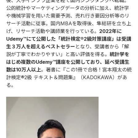
後、大手インフラ企業を経て国内シンクタンクへ転職。
公的統計やマーケティングデータの分析に加え、統計学
や機械学習を用いた需要予測、売れ行き要因分析等のリ
サーチ活動に従事。国内MBAを取得後、隼総研を立ち上
げ、リサーチ活動や講師業を行っている。
2022年に
Udemy™にて公開した「統計検定®2級対策講座」は受講
生３万人を超えるベストセラー
となり、受講者から「解
説が丁寧でわかりやすい」と高い評価を得る。
統計学を
はじめ複数のUdemy™講座を公開しており、延べ受講生
数は10万人以上
。著書に『
この1冊で合格！宮本翔太の統
計検定®2級 テキスト＆問題集
』（KADOKAWA）があ
る。