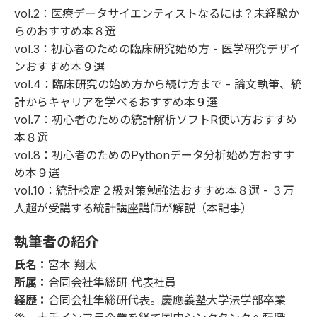
vol.2
：医療データサイエンティストなるには？未経験か
らのおすすめ本８選
vol.3
：初心者のための臨床研究始め方 - 医学研究デザイ
ンおすすめ本９選
vol.4
：臨床研究の始め方から続け方まで - 論文執筆、統
計からキャリアを学べるおすすめ本９選
vol.7
：初心者のための統計解析ソフトR使い方おすすめ
本８選
vol.8
：初心者のためのPythonデータ分析始め方おすす
め本９選
vol.10
：統計検定２級対策勉強法おすすめ本８選 - ３万
人超が受講する統計講座講師が解説（本記事）
執筆者の紹介
氏名：
宮本 翔太
所属：
合同会社隼総研 代表社員
経歴：
合同会社隼総研代表。慶應義塾大学法学部卒業