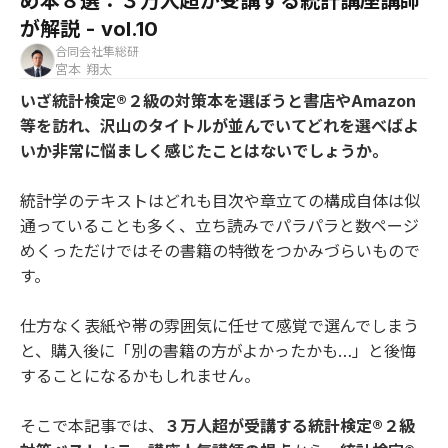
め本８選：３万人超が受講する統計講座講師
が解説 - vol.10
合同会社隼総研
宮本 翔太
いざ統計検定®２級の対策本を選ぼうと書店やAmazon
等を訪れ、沢山のタイトルが並んでいてどれを選べばよ
いか非常に悩ましく感じたことはないでしょうか。
統計学のテキストはどれも目次や章立ての構成自体は似
通っていることも多く、立ち読みでパラパラと数ページ
めくっただけではその書籍の特徴をつかみづらいもので
す。
仕方なく表紙や帯の雰囲気に任せて感覚で選んでしまう
と、購入後に「別の書籍の方がよかったかも…」と後悔
することになるかもしれません。
そこで本記事では、
３万人超が受講する統計検定®２級