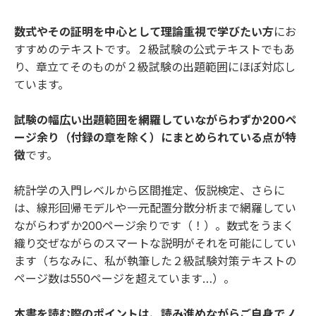
数式やその証明を中心として理論重視で学びたい方
にお
すすめのテキストです。２級試験の公式テキストでもあ
り、章立てそのものが２級試験の出題範囲にほぼ対応し
ています。
試験の幅広い出題範囲を網羅していながらわずか200ペ
ージ余り（付録の章を除く）にまとめられている点が特
徴
です。
統計学の入門レベルから区間推定、仮説検定、さらに
は、線形回帰モデルや一元配置分散分析まで網羅してい
ながらわずか200ページ余りです（！）。数式をうまく
織り交ぜながらのスマートな説明がそれを可能にしてい
ます（ちなみに、私が執筆した２級試験対策テキストの
ページ数は550ページを超えています…）。
本書を読む際のポイントは、読み進めながらご自身でノ