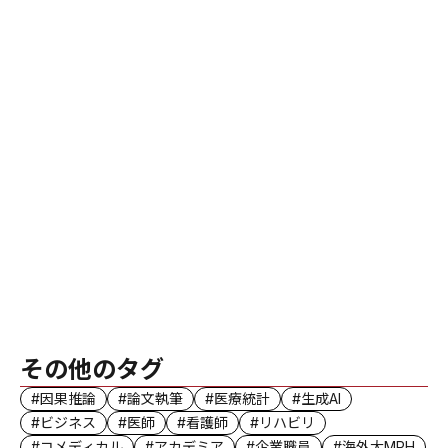
その他のタグ
#因果推論
#論文執筆
#医療統計
#生成AI
#ビジネス
#医師
#看護師
#リハビリ
#コメディカル
#アカデミア
#企業職員
#海外大MPH