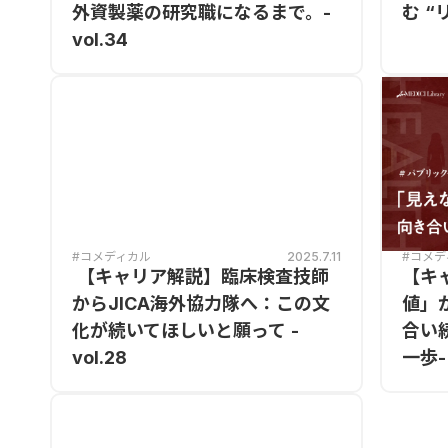
外資製薬の研究職になるまで。-
む “
vol.34
#コメデ
#コメディカル
2025.7.11
【キ
【キャリア解説】臨床検査技師
値」
からJICA海外協力隊へ：この文
合い
化が続いてほしいと願って -
一歩- 
vol.28