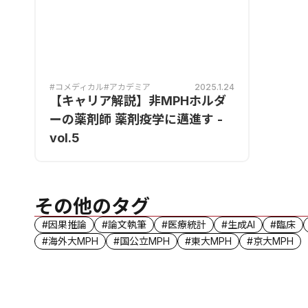
#コメディカル
#アカデミア
2025.1.24
【キャリア解説】非MPHホルダ
ーの薬剤師 薬剤疫学に邁進す -
vol.5
その他のタグ
#因果推論
#論文執筆
#医療統計
#生成AI
#臨床
#海外大MPH
#国公立MPH
#東大MPH
#京大MPH