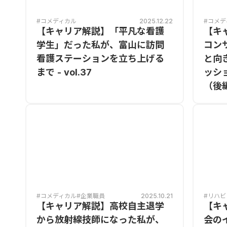
#コメディカル
2025.12.22
#コメデ
【キャリア解説】「平凡な看護
【キ
学生」だった私が、富山に訪問
コン
看護ステーションを立ち上げる
と向
まで - vol.37
ッシ
（後編）
#コメディカル
#企業職員
2025.10.21
#リハビ
【キャリア解説】高校自主退学
【キ
から放射線技師になった私が、
会の