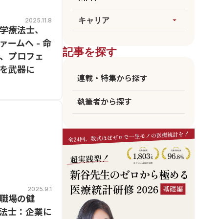
論文執筆
生成AI
すべてを見る
キャリア
arrow_drop_up
2025.11.8
医療統計
学療法士、
臨床
海外大MPH
すべてを見る
ームへ - 命
ビジネス
記事を探す
国公立MPH
、プロフェ
医師
を武器に
東大MPH
看護師
連載・特集から探す
京大MPH
リハビリ
執筆者から探す
アカデミア
企業職員
2025.9.1
職場の健
法士：企業に