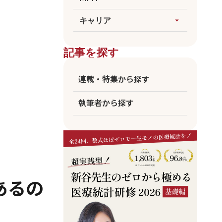
論文執筆
生成AI
すべてを見る
キャリア
arrow_drop_up
医療統計
臨床
海外大MPH
すべてを見る
ビジネス
記事を探す
国公立MPH
医師
東大MPH
看護師
連載・特集から探す
京大MPH
リハビリ
執筆者から探す
コメディカル
アカデミア
企業職員
あるの