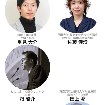
秋田大学 救急集中治療医学講座
Kids Public(株)
救急科・集中治療専門医
産婦人科医
佐藤 佳澄
重見 大介
とよしま内視鏡クリニック
東京慈恵会医科大学附属病院
医師
救急医/主任教授
畑 啓介
田上 隆