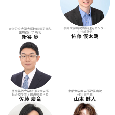
長崎大学病院臨床研究センター
大阪公立大学大学院医学研究科
生物統計家
医療統計学 教授
佐藤 俊太朗
新谷 歩
慶應義塾大学総合政策学部
京都大学医学部附属病院
社会疫学者 / 医療経済学者
外科専門医
佐藤 豪竜
山本 健人