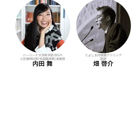
ハーバード大学医学部/MGH
とよしま内視鏡クリニック
小児精神科医/米国臨床医/准教授
医師
内田 舞
畑 啓介