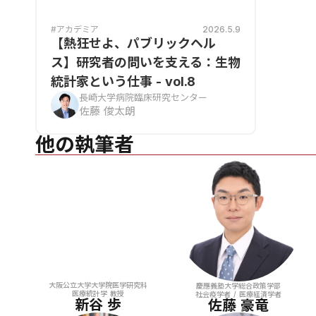
#アカデミア
2026.5.9
【熱狂せよ、パブリックヘル
ス】研究者の問いを支える：生物
統計家という仕事 - vol.8
長崎大学病院臨床研究センター
佐藤 俊太朗
他の執筆者
大阪公立大学大学院医学研究科
慶應義塾大学総合政策学部
医療統計学 教授
社会疫学者 / 医療経済学者
新谷 歩
佐藤 豪竜