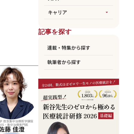
論文執筆
生成AI
すべてを見る
キャリア
arrow_drop_up
医療統計
臨床
海外大MPH
すべてを見る
ビジネス
記事を探す
国公立MPH
医師
東大MPH
看護師
連載・特集から探す
京大MPH
リハビリ
執筆者から探す
コメディカル
アカデミア
企業職員
学 救急集中治療医学講座
急科・集中治療専門医
佐藤 佳澄