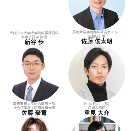
長崎大学病院臨床研究センター
大阪公立大学大学院医学研究科
生物統計家
医療統計学 教授
佐藤 俊太朗
新谷 歩
慶應義塾大学総合政策学部
Kids Public(株)
社会疫学者 / 医療経済学者
産婦人科医
佐藤 豪竜
重見 大介