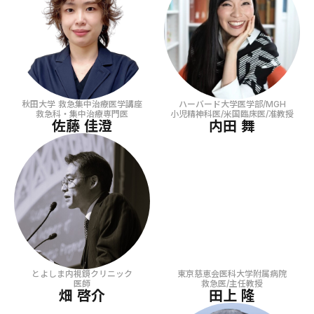
秋田大学 救急集中治療医学講座
ハーバード大学医学部/MGH
救急科・集中治療専門医
小児精神科医/米国臨床医/准教授
佐藤 佳澄
内田 舞
とよしま内視鏡クリニック
東京慈恵会医科大学附属病院
医師
救急医/主任教授
畑 啓介
田上 隆