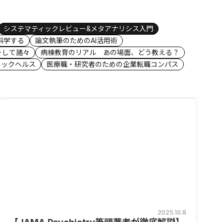
システマティックレビュー&メタアナリシス入門
科学する
論文執筆のためのAI活用術
そして諸々
病棟教育のリアル あの場面、どう教える？
リックヘルス
医療職・研究者のための企業転職コンパス
2025.10.8