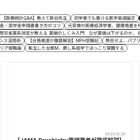
【医療統計Q&A】教えて新谷先生
初学者でも書ける医学英語論文
金・奨学金申請書書き方のコツ
元官僚の医療経済学者、健康格差を
厚労省薬系技官が教える 薬価のしくみ入門 なぜ薬価は下がるのか、
デンス活用術
【合格者達が徹底解説】MPH受験記
熱狂せよ、パブ
リア戦略論
転生した女医M、癒し系疫学でほっこり覚醒する
2025.10.20