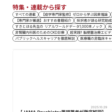
特集・連載から探す
すべての連載
【疫学専門家監修】ゼロから学ぶ因果推論
【専門家が厳選】おすすめ書籍紹介
採択者が語る研究助成
すきとほる先生の リアルワールドデータ1,000本ノック
元
非腎臓内科医のためのCKD診療
超実践!! 脳梗塞治療エビ
パブリックヘルスキャリアを徹底解説
医療職の非臨床キャ
2025.10.29