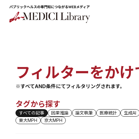
フィルターをかけ
※すべてAND条件にてフィルタリングされます。
タグから探す
すべての記事
因果推論
論文執筆
医療統計
生成AI
東大MPH
京大MPH