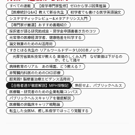
すべての連載
【疫学専門家監修】ゼロから学ぶ因果推論
【医療統計Q&A】教えて新谷先生
初学者でも書ける医学英語論文
システマティックレビュー&メタアナリシス入門
【専門家が厳選】おすすめ書籍紹介
採択者が語る研究助成金・奨学金申請書書き方のコツ
元官僚の医療経済学者、健康格差を科学する
論文執筆のためのAI活用術
すきとほる先生の リアルワールドデータ1,000本ノック
元厚労省薬系技官が教える 薬価のしくみ入門 なぜ薬価は下がるの
か、そして諸々
病棟教育のリアル あの場面、どう教える？
非腎臓内科医のためのCKD診療
超実践!! 脳梗塞治療エビデンス活用術
【合格者達が徹底解説】MPH受験記
熱狂せよ、パブリックヘルス
医療職・研究者のための企業転職コンパス
パブリックヘルスキャリアを徹底解説
医療職の非臨床キャリア戦略論
転生した女医M、癒し系疫学でほっこり覚醒する