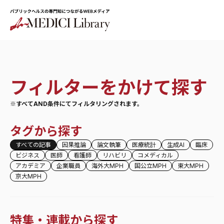
フィルターをかけて探す
※すべてAND条件にてフィルタリングされます。
タグから探す
すべての記事
因果推論
論文執筆
医療統計
生成AI
臨床
ビジネス
医師
看護師
リハビリ
コメディカル
アカデミア
企業職員
海外大MPH
国公立MPH
東大MPH
京大MPH
特集・連載から探す