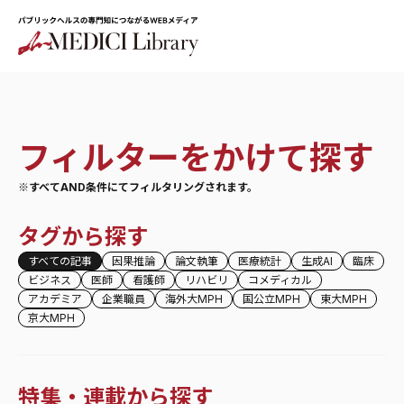
フィルターをかけて探す
※すべてAND条件にてフィルタリングされます。
タグから探す
すべての記事
因果推論
論文執筆
医療統計
生成AI
臨床
ビジネス
医師
看護師
リハビリ
コメディカル
アカデミア
企業職員
海外大MPH
国公立MPH
東大MPH
京大MPH
特集・連載から探す