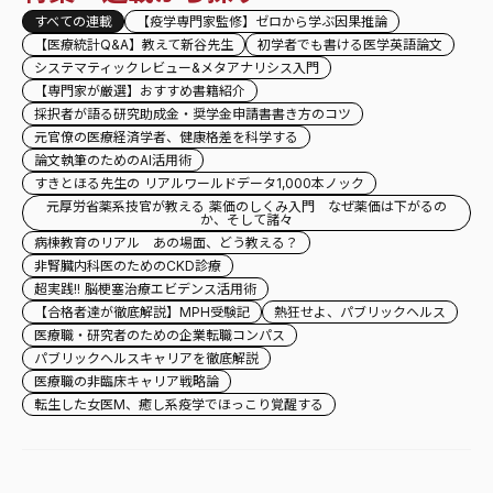
すべての連載
【疫学専門家監修】ゼロから学ぶ因果推論
【医療統計Q&A】教えて新谷先生
初学者でも書ける医学英語論文
システマティックレビュー&メタアナリシス入門
【専門家が厳選】おすすめ書籍紹介
採択者が語る研究助成金・奨学金申請書書き方のコツ
元官僚の医療経済学者、健康格差を科学する
論文執筆のためのAI活用術
すきとほる先生の リアルワールドデータ1,000本ノック
元厚労省薬系技官が教える 薬価のしくみ入門 なぜ薬価は下がるの
か、そして諸々
病棟教育のリアル あの場面、どう教える？
非腎臓内科医のためのCKD診療
超実践!! 脳梗塞治療エビデンス活用術
【合格者達が徹底解説】MPH受験記
熱狂せよ、パブリックヘルス
医療職・研究者のための企業転職コンパス
パブリックヘルスキャリアを徹底解説
医療職の非臨床キャリア戦略論
転生した女医M、癒し系疫学でほっこり覚醒する