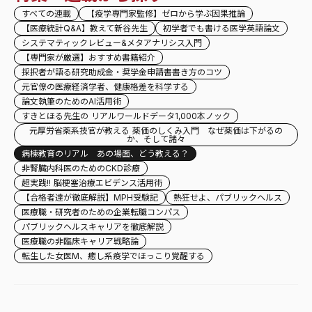
すべての連載
【疫学専門家監修】ゼロから学ぶ因果推論
【医療統計Q&A】教えて新谷先生
初学者でも書ける医学英語論文
システマティックレビュー&メタアナリシス入門
【専門家が厳選】おすすめ書籍紹介
採択者が語る研究助成金・奨学金申請書書き方のコツ
元官僚の医療経済学者、健康格差を科学する
論文執筆のためのAI活用術
すきとほる先生の リアルワールドデータ1,000本ノック
元厚労省薬系技官が教える 薬価のしくみ入門 なぜ薬価は下がるの
か、そして諸々
病棟教育のリアル あの場面、どう教える？
非腎臓内科医のためのCKD診療
超実践!! 脳梗塞治療エビデンス活用術
【合格者達が徹底解説】MPH受験記
熱狂せよ、パブリックヘルス
医療職・研究者のための企業転職コンパス
パブリックヘルスキャリアを徹底解説
医療職の非臨床キャリア戦略論
転生した女医M、癒し系疫学でほっこり覚醒する