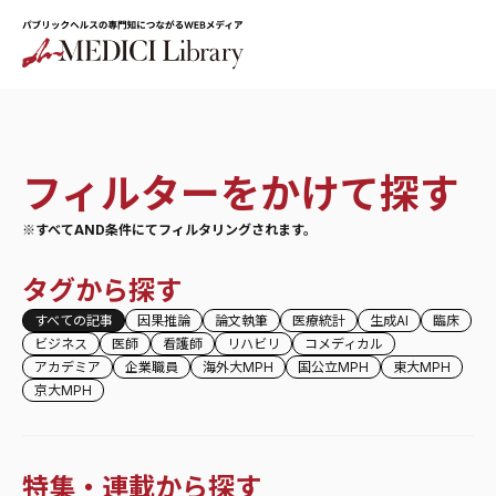
フィルターをかけて探す
※すべてAND条件にてフィルタリングされます。
タグから探す
すべての記事
因果推論
論文執筆
医療統計
生成AI
臨床
ビジネス
医師
看護師
リハビリ
コメディカル
アカデミア
企業職員
海外大MPH
国公立MPH
東大MPH
京大MPH
特集・連載から探す