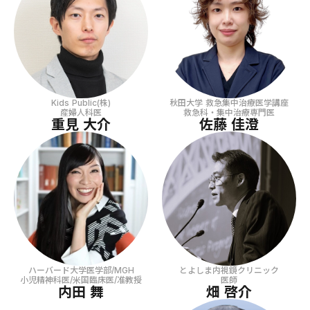
秋田大学 救急集中治療医学講座
Kids Public(株)
救急科・集中治療専門医
産婦人科医
佐藤 佳澄
重見 大介
ハーバード大学医学部/MGH
とよしま内視鏡クリニック
小児精神科医/米国臨床医/准教授
医師
内田 舞
畑 啓介