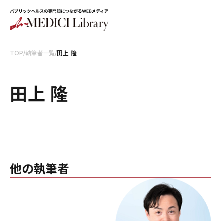
TOP
/
執筆者一覧
/
田上 隆
田上 隆
他の執筆者