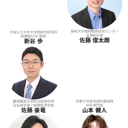
長崎大学病院臨床研究センター
大阪公立大学大学院医学研究科
生物統計家
医療統計学 教授
佐藤 俊太朗
新谷 歩
慶應義塾大学総合政策学部
京都大学医学部附属病院
社会疫学者 / 医療経済学者
外科専門医
佐藤 豪竜
山本 健人