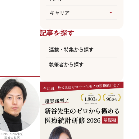
論文執筆
生成AI
すべてを見る
キャリア
arrow_drop_up
医療統計
臨床
海外大MPH
すべてを見る
ビジネス
記事を探す
国公立MPH
医師
東大MPH
看護師
連載・特集から探す
京大MPH
リハビリ
執筆者から探す
コメディカル
アカデミア
企業職員
Kids Public(株)
産婦人科医