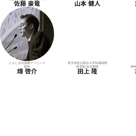
佐藤 豪竜
山本 健人
とよしま内視鏡クリニック
東京慈恵会医科大学附属病院
医師
救急医/主任教授
精
畑 啓介
田上 隆