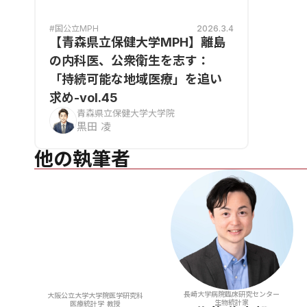
#国公立MPH
2026.3.4
【青森県立保健大学MPH】離島
の内科医、公衆衛生を志す：
「持続可能な地域医療」を追い
求め-vol.45
青森県立保健大学大学院
黒田 凌
他の執筆者
長崎大学病院臨床研究センター
大阪公立大学大学院医学研究科
生物統計家
医療統計学 教授