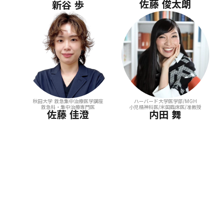
佐藤 俊太朗
新谷 歩
秋田大学 救急集中治療医学講座
ハーバード大学医学部/MGH
救急科・集中治療専門医
小児精神科医/米国臨床医/准教授
佐藤 佳澄
内田 舞