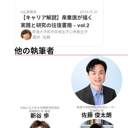
#企業職員
2024.12.21
【キャリア解説】産業医が描く
実践と研究の往復書簡 - vol.2
東海大学医学部衛生学公衆衛生学
酒井 洸典
他の執筆者
長崎大学病院臨床研究センター
大阪公立大学大学院医学研究科
生物統計家
医療統計学 教授
佐藤 俊太朗
新谷 歩