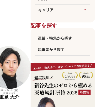
論文執筆
生成AI
すべてを見る
キャリア
arrow_drop_up
医療統計
臨床
海外大MPH
すべてを見る
ビジネス
記事を探す
国公立MPH
医師
東大MPH
看護師
連載・特集から探す
京大MPH
リハビリ
執筆者から探す
コメディカル
アカデミア
企業職員
Kids Public(株)
産婦人科医
重見 大介