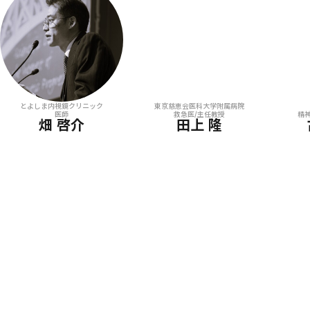
とよしま内視鏡クリニック
東京慈恵会医科大学附属病院
医師
救急医/主任教授
精
畑 啓介
田上 隆