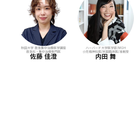
秋田大学 救急集中治療医学講座
ハーバード大学医学部/MGH
救急科・集中治療専門医
小児精神科医/米国臨床医/准教授
佐藤 佳澄
内田 舞