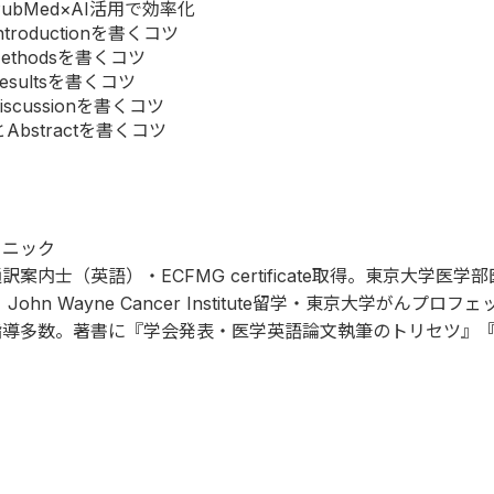
ubMed×AI活用で効率化
roductionを書くコツ
thodsを書くコツ
sultsを書くコツ
cussionを書くコツ
Abstractを書くコツ
リニック
士（英語）・ECFMG certificate取得。東京大学医学
 Wayne Cancer Institute留学・東京大学がんプロフ
指導多数。著書に『
学会発表・医学英語論文執筆のトリセツ
』