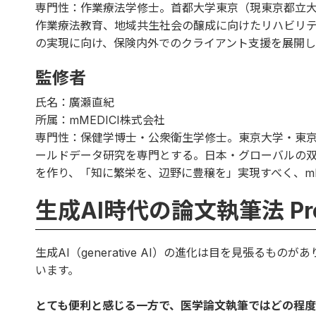
専門性：作業療法学修士。首都大学東京（現東京都立
作業療法教育、地域共生社会の醸成に向けたリハビリ
の実現に向け、保険内外でのクライアント支援を展開し
監修者
氏名：廣瀬直紀
所属：mMEDICI株式会社
専門性：保健学博士・公衆衛生学修士。東京大学・東
ールドデータ研究を専門とする。日本・グローバルの
を作り、「知に繁栄を、辺野に豊穣を」実現すべく、mM
生成AI時代の論文執筆法 Pros
生成AI（generative AI）の進化は目を見張る
います。
とても便利と感じる一方で、医学論文執筆ではどの程度