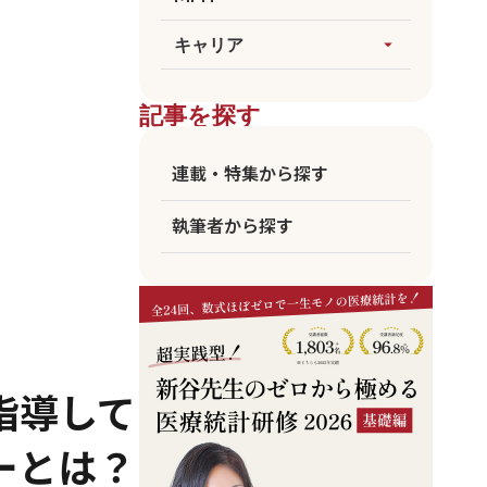
論文執筆
生成AI
すべてを見る
キャリア
arrow_drop_up
医療統計
臨床
海外大MPH
すべてを見る
ビジネス
記事を探す
国公立MPH
医師
東大MPH
看護師
連載・特集から探す
京大MPH
リハビリ
執筆者から探す
コメディカル
アカデミア
企業職員
指導して
ーとは？