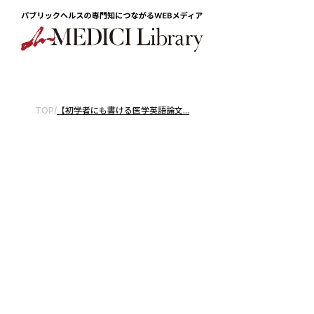
TOP
/
【初学者にも書ける医学英語論文...