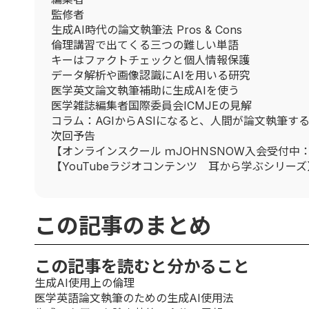
監修者
生成AI時代の論文執筆法 Pros & Cons
倫理講習で出てくる三つの難しい単語
キーはファクトチェックと個人情報保護
データ解析や画像認識にAIを用いる研究
医学英文論文執筆補助に生成AIを使う
医学雑誌編集者国際委員会ICMJEの見解
コラム：AGIからASIになると、人間が論文執筆す
次回予告
【オンラインスクール ｍJOHNSNOW入会受付中
【YouTubeラジオコンテンツ 耳から学ぶシリーズ
この記事のまとめ
この記事を読むと分かること
生成AI使用上の倫理
医学英語論文執筆のための生成AI使用法