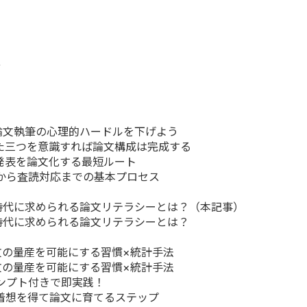
方
語論文執筆の心理的ハードルを下げよう
った三つを意識すれば論文構成は完成する
会発表を論文化する最短ルート
稿から査読対応までの基本プロセス
I時代に求められる論文リテラシーとは？（本記事）
I時代に求められる論文リテラシーとは？
文の量産を可能にする習慣×統計手法
文の量産を可能にする習慣×統計手法
ロンプト付きで即実践！
ら着想を得て論文に育てるステップ