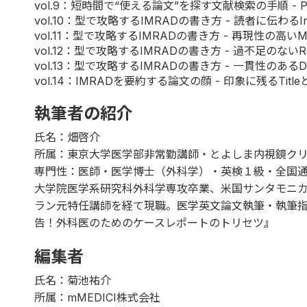
vol.9
：短時間で“使える論文”を探す文献検索の手順 - P
vol.10
：型で攻略するIMRADの書き方 - 読者に伝わるInt
vol.11
：型で攻略するIMRADの書き方 - 再現性の高いMe
vol.12
：型で攻略するIMRADの書き方 - 過不足のないRe
vol.13
：型で攻略するIMRADの書き方 - 一貫性のあるDis
vol.14
：IMRADを要約する論文の顔 - 印象に残るTitleと
執筆者の紹介
氏名：畑啓介
所属：東京大学医学部非常勤講師・とよしま内視鏡ク
専門性：医師・医学博士（外科学）・英検１級・全国通訳案内
大学院医学系研究科外科学専攻卒業、米国サンタモニカ John
ラン元特任講師を経て現職。医学英文論文執筆・執筆
告！外科医のためのケースレポートのトリセツ
』
編集者
氏名：菊池祐介
所属：mMEDICI株式会社