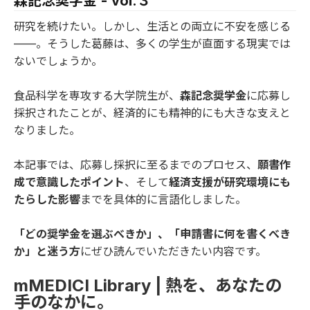
森記念奨学金 - vol.３
研究を続けたい。しかし、生活との両立に不安を感じる
——。そうした葛藤は、多くの学生が直面する現実では
ないでしょうか。
食品科学を専攻する大学院生が、
森記念奨学金
に応募し
採択されたことが、経済的にも精神的にも大きな支えと
なりました。
本記事では、応募し採択に至るまでのプロセス、
願書作
成で意識したポイント
、そして
経済支援が研究環境にも
たらした影響
までを具体的に言語化しました。
「どの奨学金を選ぶべきか」、「申請書に何を書くべき
か」と迷う方
にぜひ読んでいただきたい内容です。
mMEDICI Library | 熱を、あなたの
手のなかに。