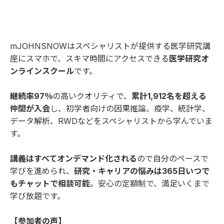
mJOHNSNOWはスペシャリストが提供する医学研究講
座にスマホで、スキマ時間にアクセスできる
医学研究オ
ンラインスクール
です。
継続率97％
の高いクオリティで、
累計1,912名を超える
仲間が入会
し、初学者向けの因果推論、疫学、統計学、
データ解析、RWDなどをスペシャリストから学んでいま
す。
講義はすべてオンデマンド化される
ので自分のペースで
学びを進められ、
研究・キャリアの悩みは365日いつで
もチャットで相談可能
。安心の定額制で、満足いくまで
学び放題です。
【参加者の声】